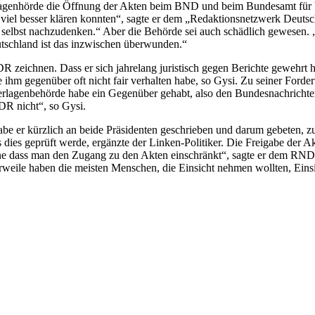
rlagenhörde die Öffnung der Akten beim BND und beim Bundesamt für V
 viel besser klären konnten“, sagte er dem „Redaktionsnetzwerk Deutsch
h selbst nachzudenken.“ Aber die Behörde sei auch schädlich gewesen.
utschland ist das inzwischen überwunden.“
R zeichnen. Dass er sich jahrelang juristisch gegen Berichte gewehrt h
e ihm gegenüber oft nicht fair verhalten habe, so Gysi. Zu seiner For
erlagenbehörde habe ein Gegenüber gehabt, also den Bundesnachrichten
DR nicht“, so Gysi.
abe er kürzlich an beide Präsidenten geschrieben und darum gebeten, zum
dies geprüft werde, ergänzte der Linken-Politiker. Die Freigabe der A
ohne dass man den Zugang zu den Akten einschränkt“, sagte er dem RND
ttlerweile haben die meisten Menschen, die Einsicht nehmen wollten, E