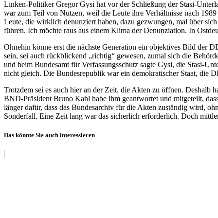
Linken-Politiker Gregor Gysi hat vor der Schließung der Stasi-Unte
war zum Teil von Nutzen, weil die Leute ihre Verhältnisse nach 1989
Leute, die wirklich denunziert haben, dazu gezwungen, mal über sic
führen. Ich möchte raus aus einem Klima der Denunziation. In Ostde
Ohnehin könne erst die nächste Generation ein objektives Bild der DD
sein, sei auch rückblickend „richtig“ gewesen, zumal sich die Behörd
und beim Bundesamt für Verfassungsschutz sagte Gysi, die Stasi-Unt
nicht gleich. Die Bundesrepublik war ein demokratischer Staat, die D
Trotzdem sei es auch hier an der Zeit, die Akten zu öffnen. Deshalb h
BND-Präsident Bruno Kahl habe ihm geantwortet und mitgeteilt, dass 
länger dafür, dass das Bundesarchiv für die Akten zuständig wird, 
Sonderfall. Eine Zeit lang war das sicherlich erforderlich. Doch mi
Das könnte Sie auch interessieren