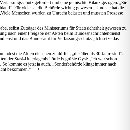
erfassungsschutz gefordert und eine gemischte Bilanz gezogen. „Sie
land“. Für viele sei die Behörde wichtig gewesen. „Und sie hat die
 „Viele Menschen wurden zu Unrecht belastet und mussten Prozesse
abe, selbst Zuträger des Ministeriums für Staatssicherheit gewesen zu
derung nach einer Freigabe der Akten beim Bundesnachrichtendienst
dienst und das Bundesamt für Verfassungsschutz. „Ich setze das
indest die Akten einsehen zu dürfen, „die älter als 30 Jahre sind“.
kten der Stasi-Unterlagenbehörde begrüßte Gysi: „Ich war schon
. So komme es jetzt ja auch. „Sonderbehörde klingt immer nach
insicht bekommen.“ +++