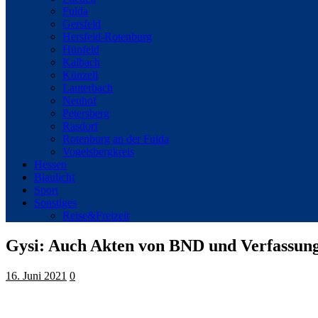
Fulda
Gersfeld
Hersfeld-Rotenburg
Hünfeld
Kalbach
Künzell
Lauterbach
Neuhof
Petersberg
Rasdorf
Rotenburg an der Fulda
Vogelsbergkreis
Hessen
Blaulicht
Sport
Sonstiges
Reise&Freizeit
Gysi: Auch Akten von BND und Verfassung
16. Juni 2021
0