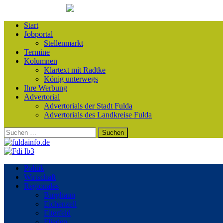
Start
Jobportal
Stellenmarkt
Termine
Kolumnen
Klartext mit Radtke
König unterwegs
Ihre Werbung
Advertorial
Advertorials der Stadt Fulda
Advertorials des Landkreise Fulda
Suchen
nach:
Politik
Wirtschaft
Regionales
Burghaun
Eichenzell
Eiterfeld
Flieden