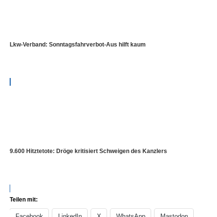
Lkw-Verband: Sonntagsfahrverbot-Aus hilft kaum
9.600 Hitztetote: Dröge kritisiert Schweigen des Kanzlers
Teilen mit:
Facebook
LinkedIn
X
WhatsApp
Mastodon