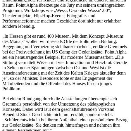
Raum. Point Alpha überzeugte die Jury mit seinem umfangreichen
Programm: Workshops wie „Wessi, Ossi oder Wossi? 2.0“,
Theaterprojekte, Hip-Hop-Events, Fotografie- und
Performanceformate machen Geschichte dort nicht nur erfahrbar,
sondern lebendig.
„In Hessen gibt es rund 400 Museen. Mit dem Konzept ‚Museum
des Monats‘ wollen wir diese als Orte der kulturellen Bildung,
Begegnung und Vernetzung sichtbarer machen“, erklärte Gremmels
bei der Preisverleihung im US Camp der Gedenkstätte. Point Alpha
sei ein herausragendes Beispiel für moderne Museumsarbeit. „Die
Stiftung vermittelt Wissen mit viel Innovation und Herzblut. Gerade
in Zeiten neuer Spannungen zwischen Ost und West ist die
Auseinandersetzung mit der Zeit des Kalten Krieges aktueller denn
je“, so der Minister. Besonders lobte er das Engagement der
Mitarbeitenden und die Offenheit des Hauses für ein junges
Publikum.
Bei einem Rundgang durch die Ausstellungen überzeugte sich
Gremmels persönlich von der Umsetzung des pädagogischen
Konzepts. Dabei wird laut dem geschäftsführenden Vorstand
Benedikt Stock Geschichte nicht nur erzählt, sondern erlebt:
„Schüler entwickeln bei ihrem Aufenthalt einen persönlichen Bezug
zur Gedenkstätte. Sie denken mit, hinterfragen und nehmen ihre
eigenen Perspektiven mit.“