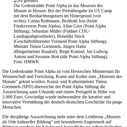
Die Gedenkstätte Point Alpha ist das Museum des
Monats in Hessen. Bei der Preisübergabe im US Camp
mit dem Beobachtungsturm im Hintergrund (von
rechts): Carina Rothmann, Berthold Jost (beide
Förderverein Point Alpha), Aline Gros (Point Alpha
Stiftung), Sebastian Müller (Fuldaer CDU-
Landtagsabgeordneter), Benedikt Stock
(Geschäftsführender Vorstand Point Alpha Stiftung),
Minister Timon Gremmels, Jürgen Hahn
(Bürgermeister Rasdorf), Birgit Konrad, Jan Ludwig
Antoni und Susanne Bott (alle Point Alpha Stiftung).
Foto: HMWK
Die Gedenkstätte Point Alpha ist vom Hessischen Ministerium für
Wissenschaft und Forschung, Kunst und Kultur zum „Museum des
Monats“ gekürt worden. Kunst- und Kulturminister Timon
Gremmels (SPD) überreichte der Point Alpha Stiftung die
Auszeichnung samt Urkunde und einem Preisgeld in Höhe von
2.000 Euro. Gewürdigt wurde insbesondere die kreative und
innovative Vermittlung der deutsch-deutschen Geschichte für junge
Menschen.
Die diesjährige Auszeichnung steht unter dem Leitthema „Museen
als Orte kultureller Bildung“ mit besonderem Augenmerk auf
Bildungsangebote für Kinder und Jugendliche im außerschulischen