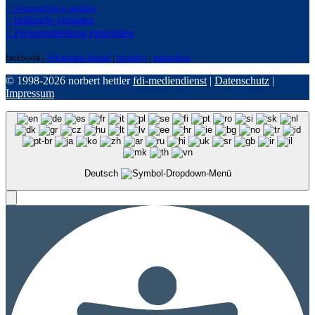
:: Veranstaltung melden
:: fuldainfo einladen
:: Pressemitteilung einsenden
facebook |
Whatsapp-Kanal
|
bluseky
|
mastodon
© 1998-2026 norbert hettler
fdi-mediendienst
|
Datenschutz
|
Impressum
Deutsch