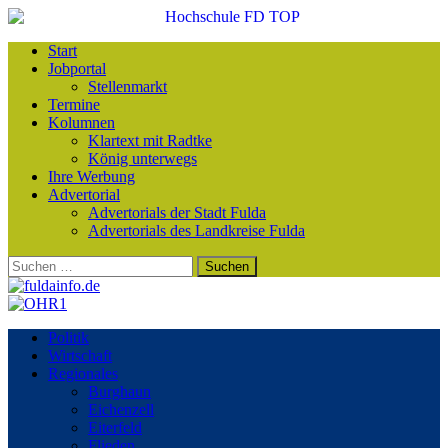
Start
Jobportal
Stellenmarkt
Termine
Kolumnen
Klartext mit Radtke
König unterwegs
Ihre Werbung
Advertorial
Advertorials der Stadt Fulda
Advertorials des Landkreise Fulda
Suchen
nach:
Politik
Wirtschaft
Regionales
Burghaun
Eichenzell
Eiterfeld
Flieden