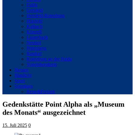
Fulda
Gersfeld
Hersfeld-Rotenburg
Hünfeld
Kalbach
Künzell
Lauterbach
Neuhof
Petersberg
Rasdorf
Rotenburg an der Fulda
Vogelsbergkreis
Hessen
Blaulicht
Sport
Sonstiges
Reise&Freizeit
Gedenkstätte Point Alpha als „Museum
des Monats“ ausgezeichnet
15. Juli 2025
0