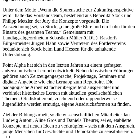
Unter dem Motto „Wenn die Spurensuche zur Zukunftsperspektive
wird“ hatte das Vorstandsteam, bestehend aus Benedikt Stock und
Philipp Metzler, der Jury die Konzepte vorgestellt. Die
Auszeichnung sei, so Stock, „eine große Ehre und ein Lohn für den
Einsatz des gesamten Teams.“ Gemeinsam mit
Landtagsabgeordnetem Sebastian Müller (CDU), Rasdorfs
Bürgermeister Jürgen Hahn sowie Vertretern des Fördervereins
bedankte sich Stock beim Land Hessen für die anhaltende
Unterstützung.
Point Alpha hat sich in den letzten Jahren zu einem gefragten
außerschulischen Lernort entwickelt. Neben klassischen Führungen
gehören auch Zeitzeugengespräche, Projekttage, Seminare und
digitale Angebote wie eine Lernapp zum Repertoire. Die
pädagogische Arbeit ist fächerübergreifend ausgerichtet und
verbindet historisches Lernen mit aktuellen gesellschaftlichen
Themen. Ob diskutierend, zeichnend oder rappenderweise –
Jugendliche werden ermutigt, eigene Ausdrucksformen zu finden.
Ziel der Bildungsarbeit, so die wissenschaftlichen Mitarbeiter Jan
Ludwig Antoni, Aline Gros und Daniela Theurer, sei es, etablierte
Konzepte mit neuen Ideen zu verknüpfen – stets mit dem Anspruch,
junge Menschen für Geschichte und Demokratie zu sensibilisieren.
+++