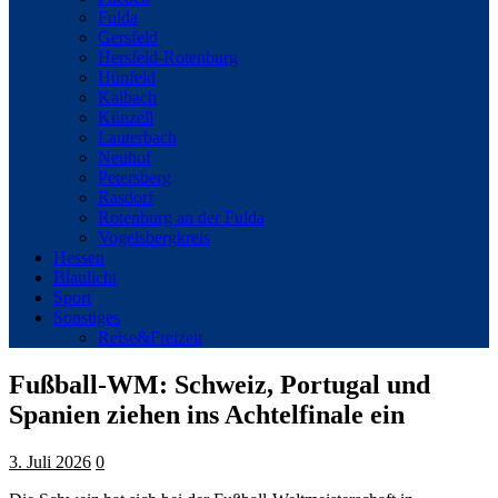
Fulda
Gersfeld
Hersfeld-Rotenburg
Hünfeld
Kalbach
Künzell
Lauterbach
Neuhof
Petersberg
Rasdorf
Rotenburg an der Fulda
Vogelsbergkreis
Hessen
Blaulicht
Sport
Sonstiges
Reise&Freizeit
Fußball-WM: Schweiz, Portugal und
Spanien ziehen ins Achtelfinale ein
3. Juli 2026
0