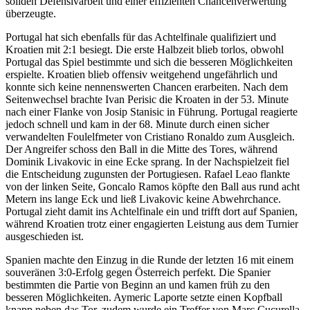
soliden Defensivarbeit und einer effizienten Chancenverwertung
überzeugte.
Portugal hat sich ebenfalls für das Achtelfinale qualifiziert und
Kroatien mit 2:1 besiegt. Die erste Halbzeit blieb torlos, obwohl
Portugal das Spiel bestimmte und sich die besseren Möglichkeiten
erspielte. Kroatien blieb offensiv weitgehend ungefährlich und
konnte sich keine nennenswerten Chancen erarbeiten. Nach dem
Seitenwechsel brachte Ivan Perisic die Kroaten in der 53. Minute
nach einer Flanke von Josip Stanisic in Führung. Portugal reagierte
jedoch schnell und kam in der 68. Minute durch einen sicher
verwandelten Foulelfmeter von Cristiano Ronaldo zum Ausgleich.
Der Angreifer schoss den Ball in die Mitte des Tores, während
Dominik Livakovic in eine Ecke sprang. In der Nachspielzeit fiel
die Entscheidung zugunsten der Portugiesen. Rafael Leao flankte
von der linken Seite, Goncalo Ramos köpfte den Ball aus rund acht
Metern ins lange Eck und ließ Livakovic keine Abwehrchance.
Portugal zieht damit ins Achtelfinale ein und trifft dort auf Spanien,
während Kroatien trotz einer engagierten Leistung aus dem Turnier
ausgeschieden ist.
Spanien machte den Einzug in die Runde der letzten 16 mit einem
souveränen 3:0-Erfolg gegen Österreich perfekt. Die Spanier
bestimmten die Partie von Beginn an und kamen früh zu den
besseren Möglichkeiten. Aymeric Laporte setzte einen Kopfball
knapp neben das Tor, zudem wurde ein Treffer von Marc Cucurella