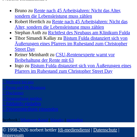
Bruno zu
Rente nach 45 Arbeitsjahren: Nicht das Alter,
sondern die Lebensleistung muss zählen
Robert Herrlich zu
Rente nach 45 Arbeitsjahren: Nicht das
Alter, sondern die Lebensleistung muss zählen
Stephan Auth zu
Richtfest des Neubaus am Klinikum Fulda
Tibor Simandi Kallay zu
Bistum Fulda distanziert sich von
Äußerungen eines Pfarrers im Ruhestand zum Christopher
Street Day
Reiner Meinhardt zu
CSU-Rentenexperte warnt vor
Beibehaltung der Rente mit 63
Ingo zu
Bistum Fulda distanziert sich von Äußerungen eines
Pfarrers im Ruhestand zum Christopher Street Day
:: Werbung bei uns
:: Presse und PR-Beratung
:: Disclaimer
:: Veranstaltung melden
:: fuldainfo einladen
:: Pressemitteilung einsenden
facebook |
Whatsapp-Kanal
|
bluseky
|
mastodon
© 1998-2026 norbert hettler
fdi-mediendienst
|
Datenschutz
|
Impressum