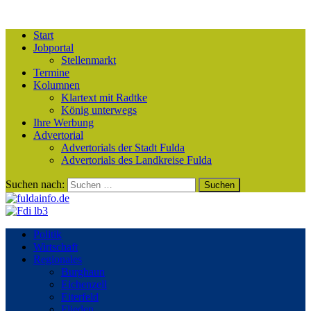
Start
Jobportal
Stellenmarkt
Termine
Kolumnen
Klartext mit Radtke
König unterwegs
Ihre Werbung
Advertorial
Advertorials der Stadt Fulda
Advertorials des Landkreise Fulda
Suchen nach:
Politik
Wirtschaft
Regionales
Burghaun
Eichenzell
Eiterfeld
Flieden