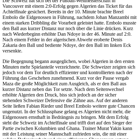
Die Schweiz hat sich bei der Fußball-Weltmeisterschaft in
Vancouver mit einem 2:0-Erfolg gegen Algerien das Ticket für das
Achtelfinale gesichert. Bereits in der 10. Minute brachte Breel
Embolo die Eidgenossen in Führung, nachdem Johan Manzambi mit
einem starken Dribbling die Vorarbeit geleistet hatte. Embolo musste
den Ball aus kurzer Distanz nur noch über die Linie drücken. Kurz
nach Wiederbeginn erhöhte Dan Ndoye in der 46. Minute auf 2:0.
Nach einem Fehler in der algerischen Abwehr eroberte Denis
Zakaria den Ball und bediente Ndoye, der den Ball im linken Eck
versenkte.
Die Begegnung begann ausgeglichen, wobei Algerien in den ersten
Minuten mehr Spielanteile verzeichnete. Die Schweizer zeigten sich
jedoch vor dem Tor deutlich effizienter und kontrollierten nach der
Führung das Geschehen zunehmend. Kurz vor der Pause vergab
Maza die große Möglichkeit zum Ausgleich, als er den Ball aus
kurzer Distanz neben das Tor setzte. Nach dem Seitenwechsel
erhöhte Algerien den Druck, biss sich jedoch an der sicher
stehenden Schweizer Defensive die Zähne aus. Auf der anderen
Seite ließen Fabian Rieder und Breel Embolo weitere gute Chancen
ungenutzt. In der Schlussphase gelang es Algerien nicht mehr, die
Eidgenossen ernsthaft in Bedrängnis zu bringen. Mit dem Erfolg
steht die Schweiz im Achtelfinale und trifft dort auf den Sieger der
Partie zwischen Kolumbien und Ghana. Trainer Murat Yakin kann
mit der Leistung seiner Mannschaft zufrieden sein, die mit einer