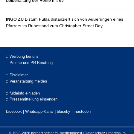
Beibehaltung der Rente mit 63
INGO ZU
Bistum Fulda distanziert sich von Äußerungen eines
Pfarrers im Ruhestand zum Christopher Street Day
:: Werbung bei uns
:: Presse und PR-Beratung
:: Disclaimer
:: Veranstaltung melden
:: fuldainfo einladen
:: Pressemitteilung einsenden
facebook |
Whatsapp-Kanal
|
bluseky
|
mastodon
© 1998-2026 norbert hettler
fdi-mediendienst
|
Datenschutz
|
Impressum