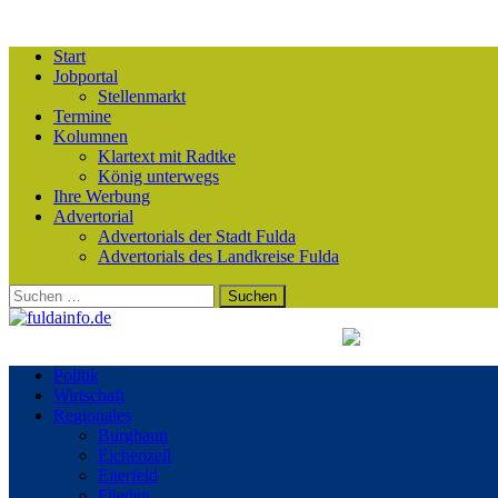
Start
Jobportal
Stellenmarkt
Termine
Kolumnen
Klartext mit Radtke
König unterwegs
Ihre Werbung
Advertorial
Advertorials der Stadt Fulda
Advertorials des Landkreise Fulda
Suchen
nach:
Politik
Wirtschaft
Regionales
Burghaun
Eichenzell
Eiterfeld
Flieden