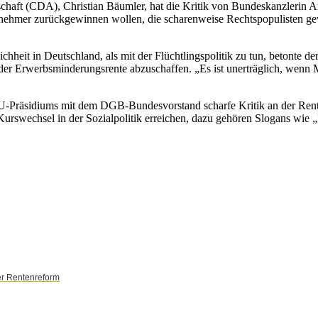
schaft (CDA), Christian Bäumler, hat die Kritik von Bundeskanzleri
hmer zurückgewinnen wollen, die scharenweise Rechtspopulisten gewä
chheit in Deutschland, als mit der Flüchtlingspolitik zu tun, betonte
der Erwerbsminderungsrente abzuschaffen. „Es ist unerträglich, wenn M
CDU-Präsidiums mit dem DGB-Bundesvorstand scharfe Kritik an der Re
urswechsel in der Sozialpolitik erreichen, dazu gehören Slogans wie
er Rentenreform