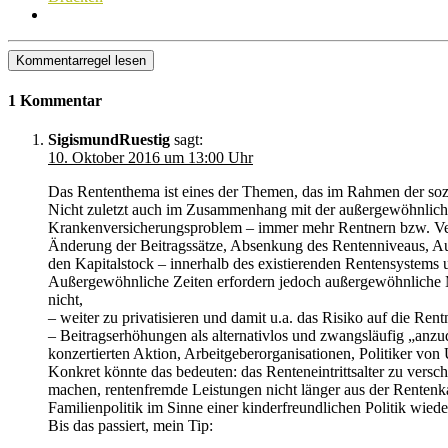
Kommentarregel lesen
1 Kommentar
SigismundRuestig
sagt:
10. Oktober 2016 um 13:00 Uhr
Das Rententhema ist eines der Themen, das im Rahmen der soz
Nicht zuletzt auch im Zusammenhang mit der außergewöhnlich
Krankenversicherungsproblem – immer mehr Rentnern bzw. Versi
Änderung der Beitragssätze, Absenkung des Rentenniveaus, Auf
den Kapitalstock – innerhalb des existierenden Rentensystems 
Außergewöhnliche Zeiten erfordern jedoch außergewöhnliche M
nicht,
– weiter zu privatisieren und damit u.a. das Risiko auf die Ren
– Beitragserhöhungen als alternativlos und zwangsläufig „anzud
konzertierten Aktion, Arbeitgeberorganisationen, Politiker vo
Konkret könnte das bedeuten: das Renteneintrittsalter zu vers
machen, rentenfremde Leistungen nicht länger aus der Rentenkas
Familienpolitik im Sinne einer kinderfreundlichen Politik wied
Bis das passiert, mein Tip: