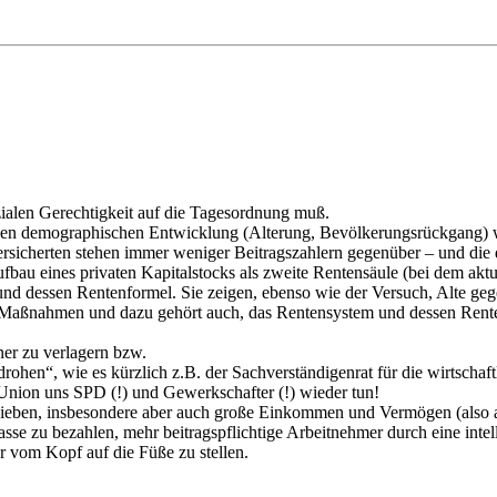
ialen Gerechtigkeit auf die Tagesordnung muß.
en demographischen Entwicklung (Alterung, Bevölkerungsrückgang) w
cherten stehen immer weniger Beitragszahlern gegenüber – und die dr
bau eines privaten Kapitalstocks als zweite Rentensäule (bei dem akt
und dessen Rentenformel. Sie zeigen, ebenso wie der Versuch, Alte gege
aßnahmen und dazu gehört auch, das Rentensystem und dessen Rentenfo
tner zu verlagern bzw.
rohen“, wie es kürzlich z.B. der Sachverständigenrat für die wirtschaft
n Union uns SPD (!) und Gewerkschafter (!) wieder tun!
chieben, insbesondere aber auch große Einkommen und Vermögen (also a
se zu bezahlen, mehr beitragspflichtige Arbeitnehmer durch eine intell
er vom Kopf auf die Füße zu stellen.