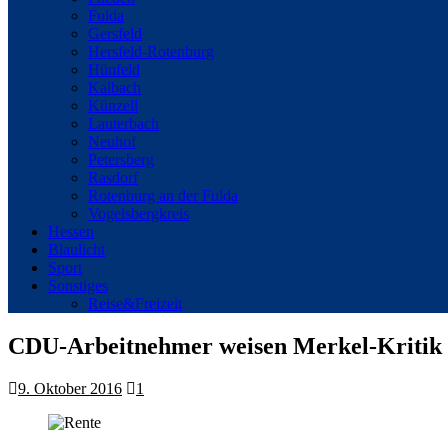
Fulda
Gersfeld
Hersfeld-Rotenburg
Hünfeld
Kalbach
Künzell
Lauterbach
Neuhof
Petersberg
Rasdorf
Rotenburg an der Fulda
Vogelsbergkreis
Hessen
Blaulicht
Sport
Sonstiges
Reise&Freizeit
CDU-Arbeitnehmer weisen Merkel-Kriti
9. Oktober 2016
1