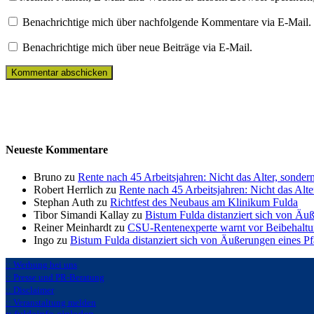
Benachrichtige mich über nachfolgende Kommentare via E-Mail.
Benachrichtige mich über neue Beiträge via E-Mail.
Neueste Kommentare
Bruno zu
Rente nach 45 Arbeitsjahren: Nicht das Alter, sonder
Robert Herrlich zu
Rente nach 45 Arbeitsjahren: Nicht das Alte
Stephan Auth zu
Richtfest des Neubaus am Klinikum Fulda
Tibor Simandi Kallay zu
Bistum Fulda distanziert sich von Äu
Reiner Meinhardt zu
CSU-Rentenexperte warnt vor Beibehaltu
Ingo zu
Bistum Fulda distanziert sich von Äußerungen eines P
:: Werbung bei uns
:: Presse und PR-Beratung
:: Disclaimer
:: Veranstaltung melden