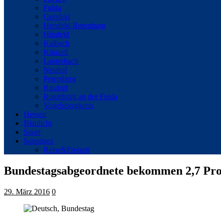
Fulda
Gersfeld
Hersfeld-Rotenburg
Hünfeld
Kalbach
Künzell
Lauterbach
Neuhof
Petersberg
Rasdorf
Rotenburg an der Fulda
Vogelsbergkreis
Hessen
Blaulicht
Sport
Sonstiges
Reise&Freizeit
Bundestagsabgeordnete bekommen 2,7 Pro
29. März 2016
0