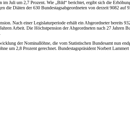
 im Juli um 2,7 Prozent. Wie „Bild“ berichtet, ergibt sich die Erhöhu
n die Diäten der 630 Bundestagsabgeordneten von derzeit 9082 auf 93
ension. Nach einer Legislaturperiode erhält ein Abgeordneter bereits 9
0 Jahren Arbeit. Die Höchstpension der Abgeordneten nach 27 Jahren B
.
wicklung der Nominallöhne, die vom Statistischen Bundesamt nun endgül
löhne um 2,8 Prozent gerechnet. Bundestagspräsident Norbert Lammer