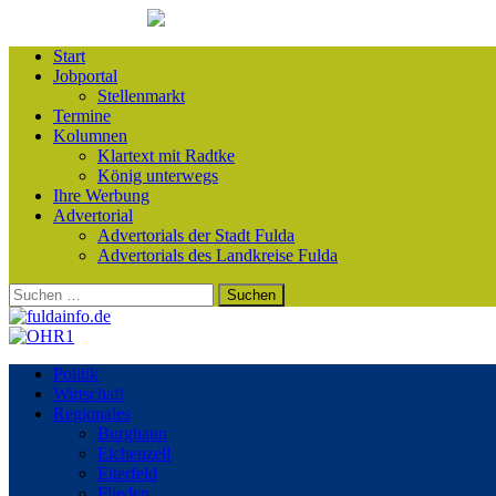
Start
Jobportal
Stellenmarkt
Termine
Kolumnen
Klartext mit Radtke
König unterwegs
Ihre Werbung
Advertorial
Advertorials der Stadt Fulda
Advertorials des Landkreise Fulda
Suchen
nach:
Politik
Wirtschaft
Regionales
Burghaun
Eichenzell
Eiterfeld
Flieden