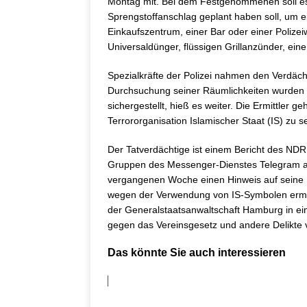
Montag mit. Bei dem Festgenommenen soll es 
Sprengstoffanschlag geplant haben soll, um
Einkaufszentrum, einer Bar oder einer Polize
Universaldünger, flüssigen Grillanzünder, ei
Spezialkräfte der Polizei nahmen den Verdäch
Durchsuchung seiner Räumlichkeiten wurden
sichergestellt, hieß es weiter. Die Ermittler 
Terrororganisation Islamischer Staat (IS) zu 
Der Tatverdächtige ist einem Bericht des NDR
Gruppen des Messenger-Dienstes Telegram auf
vergangenen Woche einen Hinweis auf seine 
wegen der Verwendung von IS-Symbolen ermit
der Generalstaatsanwaltschaft Hamburg in ei
gegen das Vereinsgesetz und andere Delikte 
Das könnte Sie auch interessieren