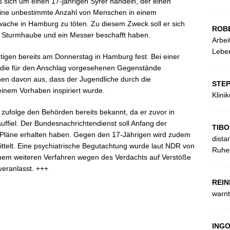
sich um einen 17-jährigen Syrer handeln, der einen
 eine unbestimmte Anzahl von Menschen in einem
iwache in Hamburg zu töten. Zu diesem Zweck soll er sich
ROB
ne Sturmhaube und ein Messer beschafft haben.
Arbei
Leben
tigen bereits am Donnerstag in Hamburg fest. Bei einer
 die für den Anschlag vorgesehenen Gegenstände
gehen davon aus, dass der Jugendliche durch die
STE
seinem Vorhaben inspiriert wurde.
Klini
 zufolge den Behörden bereits bekannt, da er zuvor in
fiel. Der Bundesnachrichtendienst soll Anfang der
TIBO
Pläne erhalten haben. Gegen den 17-Jährigen wird zudem
dista
telt. Eine psychiatrische Begutachtung wurde laut NDR von
Ruhes
nem weiteren Verfahren wegen des Verdachts auf Verstöße
veranlasst. +++
REIN
warnt
ING