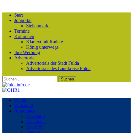
Start
Jobportal
Stellenmarkt
Termine
Kolumnen
Klartext mit Radtke
König unterwegs
Ihre Werbung
Advertorial
Advertorials der Stadt Fulda
Advertorials des Landkreise Fulda
Suchen
nach:
Politik
Wirtschaft
Regionales
Burghaun
Eichenzell
Eiterfeld
Flieden