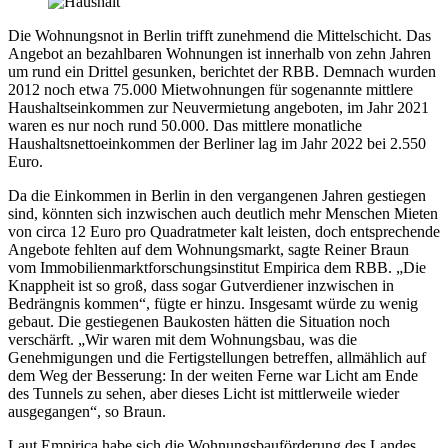
in
Berlin
Die Wohnungsnot in Berlin trifft zunehmend die Mittelschicht. Das
trifft
Angebot an bezahlbaren Wohnungen ist innerhalb von zehn Jahren
zunehmend
um rund ein Drittel gesunken, berichtet der RBB. Demnach wurden
die
2012 noch etwa 75.000 Mietwohnungen für sogenannte mittlere
Mittelschicht
Haushaltseinkommen zur Neuvermietung angeboten, im Jahr 2021
waren es nur noch rund 50.000. Das mittlere monatliche
Haushaltsnettoeinkommen der Berliner lag im Jahr 2022 bei 2.550
Euro.
Da die Einkommen in Berlin in den vergangenen Jahren gestiegen
sind, könnten sich inzwischen auch deutlich mehr Menschen Mieten
von circa 12 Euro pro Quadratmeter kalt leisten, doch entsprechende
Angebote fehlten auf dem Wohnungsmarkt, sagte Reiner Braun
vom Immobilienmarktforschungsinstitut Empirica dem RBB. „Die
Knappheit ist so groß, dass sogar Gutverdiener inzwischen in
Bedrängnis kommen“, fügte er hinzu. Insgesamt würde zu wenig
gebaut. Die gestiegenen Baukosten hätten die Situation noch
verschärft. „Wir waren mit dem Wohnungsbau, was die
Genehmigungen und die Fertigstellungen betreffen, allmählich auf
dem Weg der Besserung: In der weiten Ferne war Licht am Ende
des Tunnels zu sehen, aber dieses Licht ist mittlerweile wieder
ausgegangen“, so Braun.
Laut Empirica habe sich die Wohnungsbauförderung des Landes