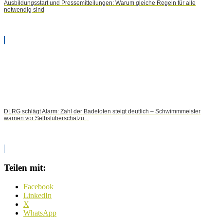
Ausbildungsstart und Pressemitteilungen: Warum gleiche Regeln für alle
notwendig sind
DLRG schlägt Alarm: Zahl der Badetoten steigt deutlich – Schwimmmeister
warnen vor Selbstüberschätzu...
Teilen mit:
Facebook
LinkedIn
X
WhatsApp