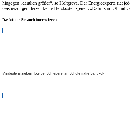
hingegen „deutlich größer“, so Holtgrave. Der Energieexperte riet
Miete
Gasheizungen derzeit keine Heizkosten sparen. „Dafür sind Öl und Ga
von
Wärmepumpen
ab
Das könnte Sie auch interessieren
Mindestens sieben Tote bei Schießerei an Schule nahe Bangkok