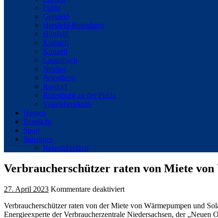
Fulda
Gersfeld
Hersfeld-Rotenburg
Hünfeld
Kalbach
Künzell
Lauterbach
Neuhof
Petersberg
Rasdorf
Rotenburg an der Fulda
Vogelsbergkreis
Hessen
Blaulicht
Sport
Sonstiges
Reise&Freizeit
Verbraucherschützer raten von Miete v
für
27. April 2023
Kommentare deaktiviert
Verbraucherschützer
Verbraucherschützer raten von der Miete von Wärmepumpen und Solara
raten
Energieexperte der Verbraucherzentrale Niedersachsen, der „Neuen O
von