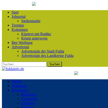
Start
Jobportal
Stellenmarkt
Termine
Kolumnen
Klartext mit Radtke
König unterwegs
Ihre Werbung
Advertorial
Advertorials der Stadt Fulda
Advertorials des Landkreise Fulda
Suchen
nach:
Politik
Wirtschaft
Regionales
Burghaun
Eichenzell
Eiterfeld
Flieden