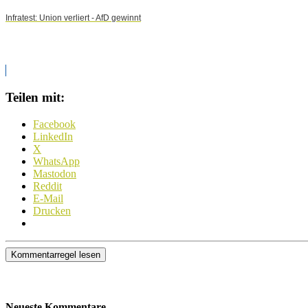
Infratest: Union verliert - AfD gewinnt
Teilen mit:
Facebook
LinkedIn
X
WhatsApp
Mastodon
Reddit
E-Mail
Drucken
Kommentarregel lesen
Neueste Kommentare