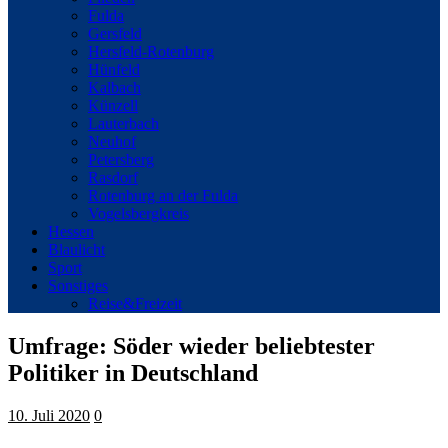
Fulda
Gersfeld
Hersfeld-Rotenburg
Hünfeld
Kalbach
Künzell
Lauterbach
Neuhof
Petersberg
Rasdorf
Rotenburg an der Fulda
Vogelsbergkreis
Hessen
Blaulicht
Sport
Sonstiges
Reise&Freizeit
Umfrage: Söder wieder beliebtester
Politiker in Deutschland
10. Juli 2020
0