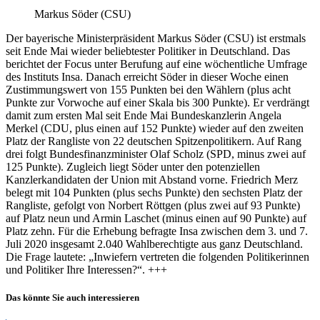
Markus Söder (CSU)
Der bayerische Ministerpräsident Markus Söder (CSU) ist erstmals
seit Ende Mai wieder beliebtester Politiker in Deutschland. Das
berichtet der Focus unter Berufung auf eine wöchentliche Umfrage
des Instituts Insa. Danach erreicht Söder in dieser Woche einen
Zustimmungswert von 155 Punkten bei den Wählern (plus acht
Punkte zur Vorwoche auf einer Skala bis 300 Punkte). Er verdrängt
damit zum ersten Mal seit Ende Mai Bundeskanzlerin Angela
Merkel (CDU, plus einen auf 152 Punkte) wieder auf den zweiten
Platz der Rangliste von 22 deutschen Spitzenpolitikern. Auf Rang
drei folgt Bundesfinanzminister Olaf Scholz (SPD, minus zwei auf
125 Punkte). Zugleich liegt Söder unter den potenziellen
Kanzlerkandidaten der Union mit Abstand vorne. Friedrich Merz
belegt mit 104 Punkten (plus sechs Punkte) den sechsten Platz der
Rangliste, gefolgt von Norbert Röttgen (plus zwei auf 93 Punkte)
auf Platz neun und Armin Laschet (minus einen auf 90 Punkte) auf
Platz zehn. Für die Erhebung befragte Insa zwischen dem 3. und 7.
Juli 2020 insgesamt 2.040 Wahlberechtigte aus ganz Deutschland.
Die Frage lautete: „Inwiefern vertreten die folgenden Politikerinnen
und Politiker Ihre Interessen?“. +++
Das könnte Sie auch interessieren