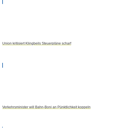
Union kritisiert Klingbeils Steuerpläne scharf
Verkehrsminister will Bahn-Boni an Pünktlichkeit koppeln