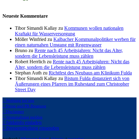
Neueste Kommentare
Tibor Simandi Kallay zu
Kommunen wollen nationalen
Kraftakt für Wasserversorgung
Möller Winfried zu
Kalbacher Kommunalpolitiker werben für
einen naturnahen Umgang mit Regenwasser
Bruno zu
Rente nach 45 Arbeitsjahren: Nicht das Alter,
sondern die Lebensleistung muss zählen
Robert Herrlich zu
Rente nach 45 Arbeitsjahren: Nicht das
Alter, sondern die Lebensleistung muss zählen
Stephan Auth zu
Richtfest des Neubaus am Klinikum Fulda
Tibor Simandi Kallay zu
Bistum Fulda distanziert sich von
Äußerungen eines Pfarrers im Ruhestand zum Christopher
Street Day
:: Werbung bei uns
:: Presse und PR-Beratung
:: Disclaimer
:: Veranstaltung melden
:: fuldainfo einladen
:: Pressemitteilung einsenden
facebook |
Whatsapp-Kanal
|
bluseky
|
mastodon