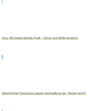
Insa: AfD bleibt stärkste Kraft – Grüne und BSW verlieren
Mehrheit der Deutschen gegen Abschaffung der „Rente mit 63“