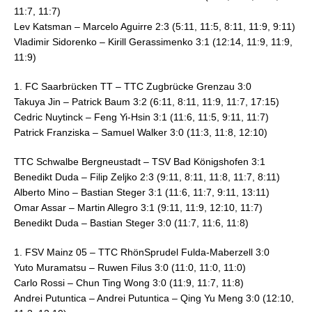
11:7, 11:7)
Lev Katsman – Marcelo Aguirre 2:3 (5:11, 11:5, 8:11, 11:9, 9:11)
Vladimir Sidorenko – Kirill Gerassimenko 3:1 (12:14, 11:9, 11:9,
11:9)
1. FC Saarbrücken TT – TTC Zugbrücke Grenzau 3:0
Takuya Jin – Patrick Baum 3:2 (6:11, 8:11, 11:9, 11:7, 17:15)
Cedric Nuytinck – Feng Yi-Hsin 3:1 (11:6, 11:5, 9:11, 11:7)
Patrick Franziska – Samuel Walker 3:0 (11:3, 11:8, 12:10)
TTC Schwalbe Bergneustadt – TSV Bad Königshofen 3:1
Benedikt Duda – Filip Zeljko 2:3 (9:11, 8:11, 11:8, 11:7, 8:11)
Alberto Mino – Bastian Steger 3:1 (11:6, 11:7, 9:11, 13:11)
Omar Assar – Martin Allegro 3:1 (9:11, 11:9, 12:10, 11:7)
Benedikt Duda – Bastian Steger 3:0 (11:7, 11:6, 11:8)
1. FSV Mainz 05 – TTC RhönSprudel Fulda-Maberzell 3:0
Yuto Muramatsu – Ruwen Filus 3:0 (11:0, 11:0, 11:0)
Carlo Rossi – Chun Ting Wong 3:0 (11:9, 11:7, 11:8)
Andrei Putuntica – Andrei Putuntica – Qing Yu Meng 3:0 (12:10,