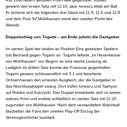
450 Zuschauern gefüllten Post-Halle gegenüber. Robles
gewann den ersten Satz mit 12:10, aber Ionescu blieb am Ball.
Er sicherte sich die folgenden drei Sätze mit 11:9, 11:6 und 11:8
und dem Post SV Mühlhausen somit den zweiten Punkt des
Abends.
Doppelschlag von Togami – am Ende jubeln die Gastgeber
Im vierten Spiel der beiden an Position Eins gesetzten Spielern
trat Bertrand gegen Togami an. Togami lieferte „im Hexenkessel
von Mühlhausen“ von Beginn an eine starke Leistung ab.
Lediglich im dritten Satz konnte der Franzose gegenhalten.
Togami gewann schlussendlich mit 3:1 und bescherte
Ochsenhausen den erneuten Ausgleich, der die Gastgeber in
das Abschlussdoppel zwang. Dort trafen Ionescu und Taehyun
auf Robles und Kulczycki. Das Doppel entwickelte sich zu einem
wahren Krimi und endete schließlich im vierten Satz mit 12:10
zugunsten von Mühlhausen. Nach dem verwandelten Matchball
bejubelten die Fans den zweiten Play-Off Einzug der
Vereinsgeschichte lautstark.