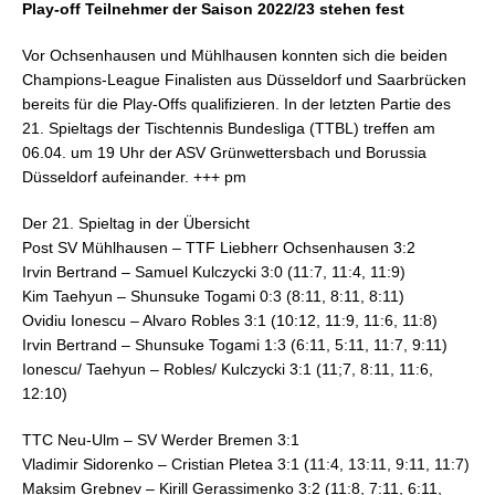
Play-off Teilnehmer der Saison 2022/23 stehen fest
Vor Ochsenhausen und Mühlhausen konnten sich die beiden
Champions-League Finalisten aus Düsseldorf und Saarbrücken
bereits für die Play-Offs qualifizieren. In der letzten Partie des
21. Spieltags der Tischtennis Bundesliga (TTBL) treffen am
06.04. um 19 Uhr der ASV Grünwettersbach und Borussia
Düsseldorf aufeinander. +++ pm
Der 21. Spieltag in der Übersicht
Post SV Mühlhausen – TTF Liebherr Ochsenhausen 3:2
Irvin Bertrand – Samuel Kulczycki 3:0 (11:7, 11:4, 11:9)
Kim Taehyun – Shunsuke Togami 0:3 (8:11, 8:11, 8:11)
Ovidiu Ionescu – Alvaro Robles 3:1 (10:12, 11:9, 11:6, 11:8)
Irvin Bertrand – Shunsuke Togami 1:3 (6:11, 5:11, 11:7, 9:11)
Ionescu/ Taehyun – Robles/ Kulczycki 3:1 (11;7, 8:11, 11:6,
12:10)
TTC Neu-Ulm – SV Werder Bremen 3:1
Vladimir Sidorenko – Cristian Pletea 3:1 (11:4, 13:11, 9:11, 11:7)
Maksim Grebnev – Kirill Gerassimenko 3:2 (11:8, 7:11, 6:11,