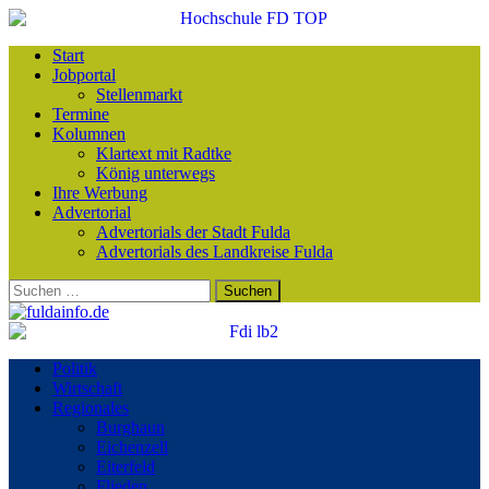
Start
Jobportal
Stellenmarkt
Termine
Kolumnen
Klartext mit Radtke
König unterwegs
Ihre Werbung
Advertorial
Advertorials der Stadt Fulda
Advertorials des Landkreise Fulda
Suchen
nach:
Politik
Wirtschaft
Regionales
Burghaun
Eichenzell
Eiterfeld
Flieden