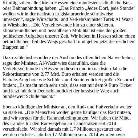
Künftig sollen alle Orte in Hessen eine mindestens stündliche Bus-
Bahn
oder Bahnanbindung haben. „Das Prinzip „Jedes Dorf, jede Stunde“
in
wollen wir in der nächsten Legislaturperiode schrittweise
jedem
umsetzen“, sagte Wirtschafts- und Verkehrsminister Tarek Al-Wazir
Dorf
in Wiesbaden. „Die Verkehrswende hin zu einer sicheren,
klimafreundlichen und bezahlbaren Mobilität ist eine der großen
politischen Aufgaben unserer Zeit. Wir haben in Hessen schon einen
beträchtlichen Teil des Wegs geschafft und gehen jetzt die restlichen
Etappen an.“
Dazu zähle insbesondere der Ausbau des öffentlichen Nahverkehrs,
sagte der Minister. Al-Wazir wies darauf hin, dass die
Verkehrsverbünde in Hessen in diesem und im nächsten Jahr die
Rekordsumme von 2,77 Mrd. Euro erhalten werden und die
Flatrate-Angebote wie Schüler- und Seniorenticket großen Zuspruch
finden: „Es macht mich sehr stolz, dass erst mit dem 9-Euro-Ticket
und jetzt mit dem Deutschlandticket der hessische Weg auch
bundesweit Schule macht.“
Ebenso kündigte der Minister an, den Rad- und Fußverkehr weiter
zu stärken. „Die Menschen wollen gerne häufiger das Rad nutzen,
und wir sorgen für die Rahmenbedingungen. Wir haben die Mittel
des Landes für den Radwegebau an Landstraßen seit 2014
verzehnfacht. Wir sind damals mit 1,7 Millionen gestartet und
werden nächstes Jahr bei 17 Millionen sein. 2014 wurden zwei