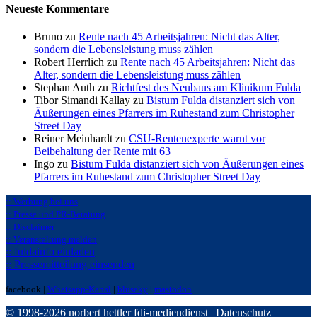
Neueste Kommentare
Bruno zu
Rente nach 45 Arbeitsjahren: Nicht das Alter,
sondern die Lebensleistung muss zählen
Robert Herrlich zu
Rente nach 45 Arbeitsjahren: Nicht das
Alter, sondern die Lebensleistung muss zählen
Stephan Auth zu
Richtfest des Neubaus am Klinikum Fulda
Tibor Simandi Kallay zu
Bistum Fulda distanziert sich von
Äußerungen eines Pfarrers im Ruhestand zum Christopher
Street Day
Reiner Meinhardt zu
CSU-Rentenexperte warnt vor
Beibehaltung der Rente mit 63
Ingo zu
Bistum Fulda distanziert sich von Äußerungen eines
Pfarrers im Ruhestand zum Christopher Street Day
:: Werbung bei uns
:: Presse und PR-Beratung
:: Disclaimer
:: Veranstaltung melden
:: fuldainfo einladen
:: Pressemitteilung einsenden
facebook |
Whatsapp-Kanal
|
bluseky
|
mastodon
© 1998-2026 norbert hettler
fdi-mediendienst
|
Datenschutz
|