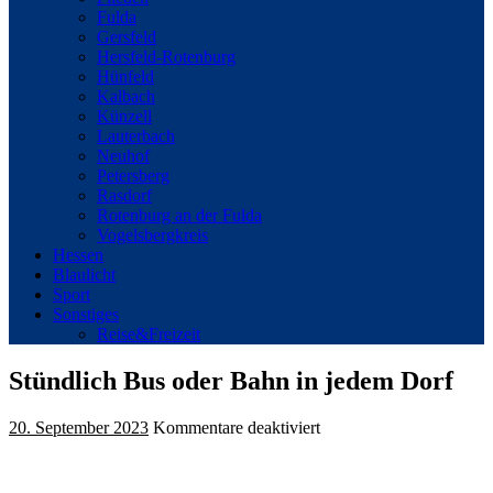
Fulda
Gersfeld
Hersfeld-Rotenburg
Hünfeld
Kalbach
Künzell
Lauterbach
Neuhof
Petersberg
Rasdorf
Rotenburg an der Fulda
Vogelsbergkreis
Hessen
Blaulicht
Sport
Sonstiges
Reise&Freizeit
Stündlich Bus oder Bahn in jedem Dorf
für
20. September 2023
Kommentare deaktiviert
Stündlich
Bus
oder