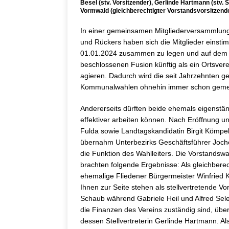
Besel (stv. Vorsitzender), Gerlinde Hartmann (stv. Sc
Vormwald (gleichberechtigter Vorstandsvorsitzend
In einer gemeinsamen Mitgliederversammlung
und Rückers haben sich die Mitglieder einsti
01.01.2024 zusammen zu legen und auf dem G
beschlossenen Fusion künftig als ein Ortsv
agieren. Dadurch wird die seit Jahrzehnten geü
Kommunalwahlen ohnehin immer schon gemeins
Andererseits dürften beide ehemals eigenstä
effektiver arbeiten können. Nach Eröffnung 
Fulda sowie Landtagskandidatin Birgit Kömp
übernahm Unterbezirks Geschäftsführer Joc
die Funktion des Wahlleiters. Die Vorstands
brachten folgende Ergebnisse: Als gleichberec
ehemalige Fliedener Bürgermeister Winfried K
Ihnen zur Seite stehen als stellvertretende V
Schaub während Gabriele Heil und Alfred Selent
die Finanzen des Vereins zuständig sind, übe
dessen Stellvertreterin Gerlinde Hartmann. Al