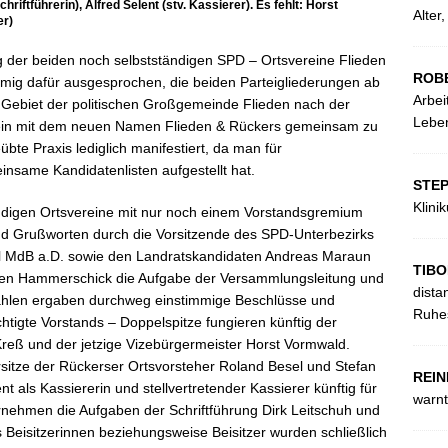
hriftführerin), Alfred Selent (stv. Kassierer). Es fehlt: Horst
Alter
er)
 der beiden noch selbstständigen SPD – Ortsvereine Flieden
ROB
mmig dafür ausgesprochen, die beiden Parteigliederungen ab
Arbei
ebiet der politischen Großgemeinde Flieden nach der
Leben
erein mit dem neuen Namen Flieden & Rückers gemeinsam zu
bte Praxis lediglich manifestiert, da man für
ame Kandidatenlisten aufgestellt hat.
STE
Klini
ndigen Ortsvereine mit nur noch einem Vorstandsgremium
und Grußworten durch die Vorsitzende des SPD-Unterbezirks
el MdB a.D. sowie den Landratskandidaten Andreas Maraun
TIBO
hen Hammerschick die Aufgabe der Versammlungsleitung und
dista
wahlen ergaben durchweg einstimmige Beschlüsse und
Ruhes
htigte Vorstands – Doppelspitze fungieren künftig der
reß und der jetzige Vizebürgermeister Horst Vormwald.
orsitze der Rückerser Ortsvorsteher Roland Besel und Stefan
REIN
 als Kassiererin und stellvertretender Kassierer künftig für
warnt
rnehmen die Aufgaben der Schriftführung Dirk Leitschuh und
s Beisitzerinnen beziehungsweise Beisitzer wurden schließlich