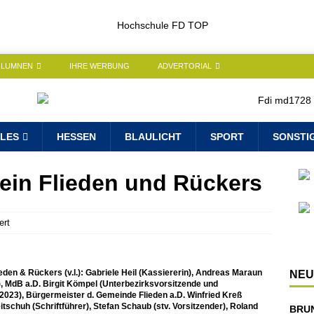
OLUMNEN
IHRE WERBUNG
ADVERTORIAL
LES
HESSEN
BLAULICHT
SPORT
SONSTI
ein Flieden und Rückers
ert
den & Rückers (v.l.): Gabriele Heil (Kassiererin), Andreas Maraun
NEU
), MdB a.D. Birgit Kömpel (Unterbezirksvorsitzende und
2023), Bürgermeister d. Gemeinde Flieden a.D. Winfried Kreß
itschuh (Schriftführer), Stefan Schaub (stv. Vorsitzender), Roland
BRU