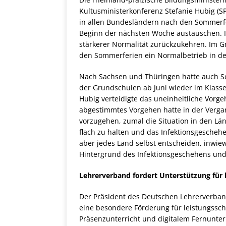
Kultusministerkonferenz Stefanie Hubig (S
in allen Bundesländern nach den Sommerfer
Beginn der nächsten Woche austauschen. I
stärkerer Normalität zurückzukehren. Im G
den Sommerferien ein Normalbetrieb in den
Nach Sachsen und Thüringen hatte auch Sc
der Grundschulen ab Juni wieder im Klass
Hubig verteidigte das uneinheitliche Vorg
abgestimmtes Vorgehen hatte in der Vergan
vorzugehen, zumal die Situation in den Län
flach zu halten und das Infektionsgesche
aber jedes Land selbst entscheiden, inwie
Hintergrund des Infektionsgeschehens und
Lehrerverband fordert Unterstützung für
Der Präsident des Deutschen Lehrerverband
eine besondere Förderung für leistungssch
Präsenzunterricht und digitalem Fernunte