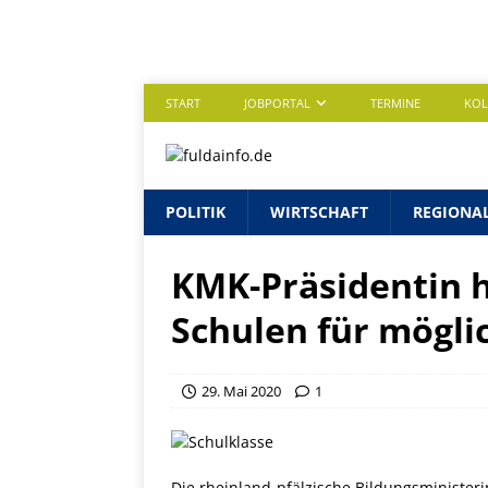
START
JOBPORTAL
TERMINE
KO
POLITIK
WIRTSCHAFT
REGIONA
KMK-Präsidentin h
Schulen für mögli
29. Mai 2020
1
Die rheinland-pfälzische Bildungsminister