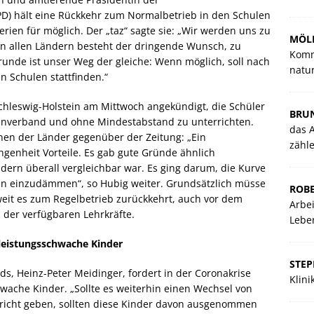
PD) hält eine Rückkehr zum Normalbetrieb in den Schulen
ien für möglich. Der „taz“ sagte sie: „Wir werden uns zu
MÖLL
n allen Ländern besteht der dringende Wunsch, zu
Komm
runde ist unser Weg der gleiche: Wenn möglich, soll nach
natu
 Schulen stattfinden.“
hleswig-Holstein am Mittwoch angekündigt, die Schüler
BRU
enverband und ohne Mindestabstand zu unterrichten.
das A
ehen der Länder gegenüber der Zeitung: „Ein
zähl
genheit Vorteile. Es gab gute Gründe ähnlich
dern überall vergleichbar war. Es ging darum, die Kurve
hen einzudämmen“, so Hubig weiter. Grundsätzlich müsse
ROBE
weit es zum Regelbetrieb zurückkehrt, auch vor dem
Arbei
 der verfügbaren Lehrkräfte.
Lebe
 leistungsschwache Kinder
STE
s, Heinz-Peter Meidinger, fordert in der Coronakrise
Klin
wache Kinder. „Sollte es weiterhin einen Wechsel von
rricht geben, sollten diese Kinder davon ausgenommen