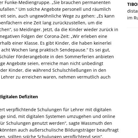
der Funke-Mediengruppe. „Sie brauchen permanenten
TIBO
zufallen.“ Um solche Angebote personell und räumlich
dista
reit sein, auch ungewöhnliche Wege zu gehen: „Es kann
im R
ebenfächern eine Zeit lang zurückzustellen, um die
en“, so Meidinger. Jetzt, da die Kinder wieder zurück in
negativen Folgen der Corona-Zeit: „Wir erleben eine
alb einer Klasse. Es gibt Kinder, die haben keinerlei
r acht Wochen lang praktisch Sendepause.“ Es sei gut,
te Schüler Förderangebote in den Sommerferien anbieten
llige Angebote seien, erreiche man nicht unbedingt
e der Kinder, die während Schulschließungen in den
 Lehrer zu erreichen waren, nehmen vermutlich auch
digitalen Defiziten
rt verpflichtende Schulungen für Lehrer mit digitalen
Lage sind, mit digitalen Systemen umzugehen und online
n für Schulungen genutzt werden“, sagte Wassmuth den
önnten auch außerschulische Bildungsträger beauftragt
en, sollten solche Schulungen verpflichtend sein“,