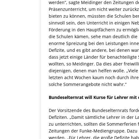
werden“, sagte Meidinger den Zeitungen 
Präsenzunterricht, um nicht weiter zurück
bieten zu können, müssten die Schulen be
sinnvoll sein, den Unterricht in einigen N
Förderung in den Hauptfächern zu ermöglich
die Schulen kämen, sehe man deutlich die 
enorme Spreizung bei den Leistungen innerh
Defizite, und es gibt andere, bei denen wa
dass jetzt einige Länder für benachteilig
wollten, so Meidinger. Da dies aber freiwi
diejenigen, denen man helfen wolle. „Viel
letzten acht Wochen kaum noch durch ihre
solche Sommerangebote nicht wahr.“
Bundeselternrat will Kurse für Lehrer mit 
Der Vorsitzende des Bundeselternrats forde
Defiziten. „Damit sämtliche Lehrer in der 
zu unterrichten, sollten die Sommerferie
Zeitungen der Funke-Mediengruppe. Dazu k
werden. „Für Lehrer, die große Defizite hab