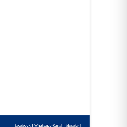
facebook |
Whatsapp-Kanal
|
bluseky
|