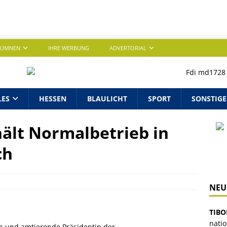
LUMNEN
IHRE WERBUNG
ADVERTORIAL
LES
HESSEN
BLAULICHT
SPORT
SONSTIGE
ält Normalbetrieb in
ch
NEU
TIBO
nati
in und amtierende Präsidentin der