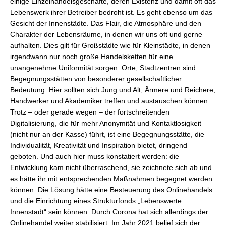
einige Einzelhandelsgeschäfte, deren Existenz und damit oft das
Lebenswerk ihrer Betreiber bedroht ist. Es geht ebenso um das
Gesicht der Innenstädte. Das Flair, die Atmosphäre und den
Charakter der Lebensräume, in denen wir uns oft und gerne
aufhalten. Dies gilt für Großstädte wie für Kleinstädte, in denen
irgendwann nur noch große Handelsketten für eine
unangenehme Uniformität sorgen. Orte, Stadtzentren sind
Begegnungsstätten von besonderer gesellschaftlicher
Bedeutung. Hier sollten sich Jung und Alt, Ärmere und Reichere,
Handwerker und Akademiker treffen und austauschen können.
Trotz – oder gerade wegen – der fortschreitenden
Digitalisierung, die für mehr Anonymität und Kontaktlosigkeit
(nicht nur an der Kasse) führt, ist eine Begegnungsstätte, die
Individualität, Kreativität und Inspiration bietet, dringend
geboten. Und auch hier muss konstatiert werden: die
Entwicklung kam nicht überraschend, sie zeichnete sich ab und
es hätte ihr mit entsprechenden Maßnahmen begegnet werden
können. Die Lösung hätte eine Besteuerung des Onlinehandels
und die Einrichtung eines Strukturfonds „Lebenswerte
Innenstadt“ sein können. Durch Corona hat sich allerdings der
Onlinehandel weiter stabilisiert. Im Jahr 2021 belief sich der