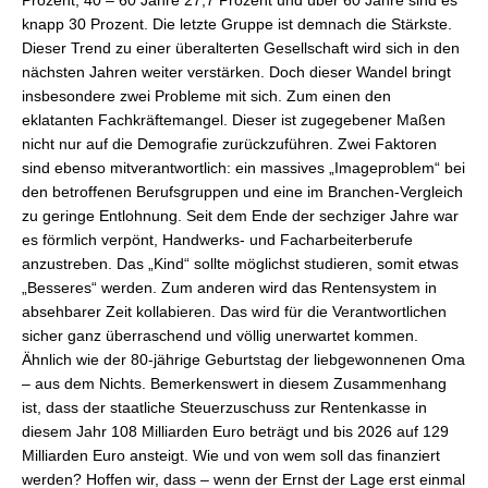
Prozent, 40 – 60 Jahre 27,7 Prozent und über 60 Jahre sind es
knapp 30 Prozent. Die letzte Gruppe ist demnach die Stärkste.
Dieser Trend zu einer überalterten Gesellschaft wird sich in den
nächsten Jahren weiter verstärken. Doch dieser Wandel bringt
insbesondere zwei Probleme mit sich. Zum einen den
eklatanten Fachkräftemangel. Dieser ist zugegebener Maßen
nicht nur auf die Demografie zurückzuführen. Zwei Faktoren
sind ebenso mitverantwortlich: ein massives „Imageproblem“ bei
den betroffenen Berufsgruppen und eine im Branchen-Vergleich
zu geringe Entlohnung. Seit dem Ende der sechziger Jahre war
es förmlich verpönt, Handwerks- und Facharbeiterberufe
anzustreben. Das „Kind“ sollte möglichst studieren, somit etwas
„Besseres“ werden. Zum anderen wird das Rentensystem in
absehbarer Zeit kollabieren. Das wird für die Verantwortlichen
sicher ganz überraschend und völlig unerwartet kommen.
Ähnlich wie der 80-jährige Geburtstag der liebgewonnenen Oma
– aus dem Nichts. Bemerkenswert in diesem Zusammenhang
ist, dass der staatliche Steuerzuschuss zur Rentenkasse in
diesem Jahr 108 Milliarden Euro beträgt und bis 2026 auf 129
Milliarden Euro ansteigt. Wie und von wem soll das finanziert
werden? Hoffen wir, dass – wenn der Ernst der Lage erst einmal