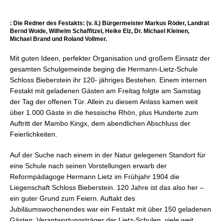
: Die Redner des Festakts: (v. li.) Bürgermeister Markus Röder, Landrat
Bernd Woide, Wilhelm Schaffitzel, Heike Elz, Dr. Michael Kleinen,
Michael Brand und Roland Vollmer.
Mit guten Ideen, perfekter Organisation und großem Einsatz der
gesamten Schulgemeinde beging die Hermann-Lietz-Schule
Schloss Bieberstein ihr 120- jähriges Bestehen. Einem internen
Festakt mit geladenen Gästen am Freitag folgte am Samstag
der Tag der offenen Tür. Allein zu diesem Anlass kamen weit
über 1.000 Gäste in die hessische Rhön, plus Hunderte zum
Auftritt der Mambo Kingx, dem abendlichen Abschluss der
Feierlichkeiten.
Auf der Suche nach einem in der Natur gelegenen Standort für
eine Schule nach seinen Vorstellungen erwarb der
Reformpädagoge Hermann Lietz im Frühjahr 1904 die
Liegenschaft Schloss Bieberstein. 120 Jahre ist das also her –
ein guter Grund zum Feiern. Auftakt des
Jubiläumswochenendes war ein Festakt mit über 150 geladenen
Gästen: Verantwortungsträger der Lietz-Schulen, viele weit