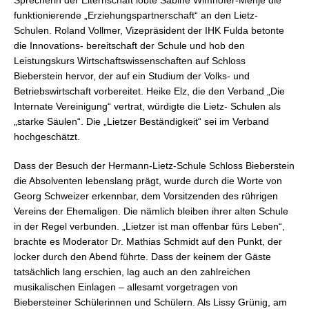
Sprecherin der Elternschaft lobte Sabine Wimhöfer-Menjé die
funktionierende „Erziehungspartnerschaft“ an den Lietz-
Schulen. Roland Vollmer, Vizepräsident der IHK Fulda betonte
die Innovations- bereitschaft der Schule und hob den
Leistungskurs Wirtschaftswissenschaften auf Schloss
Bieberstein hervor, der auf ein Studium der Volks- und
Betriebswirtschaft vorbereitet. Heike Elz, die den Verband „Die
Internate Vereinigung“ vertrat, würdigte die Lietz- Schulen als
„starke Säulen“. Die „Lietzer Beständigkeit“ sei im Verband
hochgeschätzt.
Dass der Besuch der Hermann-Lietz-Schule Schloss Bieberstein
die Absolventen lebenslang prägt, wurde durch die Worte von
Georg Schweizer erkennbar, dem Vorsitzenden des rührigen
Vereins der Ehemaligen. Die nämlich bleiben ihrer alten Schule
in der Regel verbunden. „Lietzer ist man offenbar fürs Leben“,
brachte es Moderator Dr. Mathias Schmidt auf den Punkt, der
locker durch den Abend führte. Dass der keinem der Gäste
tatsächlich lang erschien, lag auch an den zahlreichen
musikalischen Einlagen – allesamt vorgetragen von
Biebersteiner Schülerinnen und Schülern. Als Lissy Grünig, am