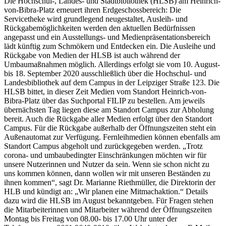
Die Hochschul-, Landes- und Stadtbibliothek (HLSB) am Heinrich-
von-Bibra-Platz erneuert ihren Erdgeschossbereich: Die
Servicetheke wird grundlegend neugestaltet, Ausleih- und
Rückgabemöglichkeiten werden den aktuellen Bedürfnissen
angepasst und ein Ausstellungs- und Medienpräsentationsbereich
lädt künftig zum Schmökern und Entdecken ein. Die Ausleihe und
Rückgabe von Medien der HLSB ist auch während der
Umbaumaßnahmen möglich. Allerdings erfolgt sie vom 10. August-
bis 18. September 2020 ausschließlich über die Hochschul- und
Landesbibliothek auf dem Campus in der Leipziger Straße 123. Die
HLSB bittet, in dieser Zeit Medien vom Standort Heinrich-von-
Bibra-Platz über das Suchportal FILIP zu bestellen. Am jeweils
übernächsten Tag liegen diese am Standort Campus zur Abholung
bereit. Auch die Rückgabe aller Medien erfolgt über den Standort
Campus. Für die Rückgabe außerhalb der Öffnungszeiten steht ein
Außenautomat zur Verfügung. Fernleihmedien können ebenfalls am
Standort Campus abgeholt und zurückgegeben werden. „Trotz
corona- und umbaubedingter Einschränkungen möchten wir für
unsere Nutzerinnen und Nutzer da sein. Wenn sie schon nicht zu
uns kommen können, dann wollen wir mit unseren Beständen zu
ihnen kommen“, sagt Dr. Marianne Riethmüller, die Direktorin der
HLB und kündigt an: „Wir planen eine Mitmachaktion.“ Details
dazu wird die HLSB im August bekanntgeben. Für Fragen stehen
die Mitarbeiterinnen und Mitarbeiter während der Öffnungszeiten
Montag bis Freitag von 08.00- bis 17.00 Uhr unter der