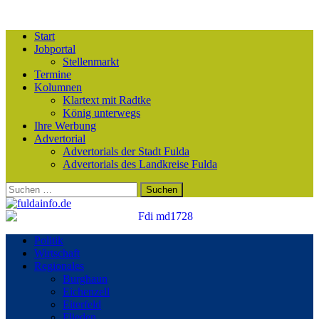
Start
Jobportal
Stellenmarkt
Termine
Kolumnen
Klartext mit Radtke
König unterwegs
Ihre Werbung
Advertorial
Advertorials der Stadt Fulda
Advertorials des Landkreise Fulda
Suchen
nach:
Politik
Wirtschaft
Regionales
Burghaun
Eichenzell
Eiterfeld
Flieden