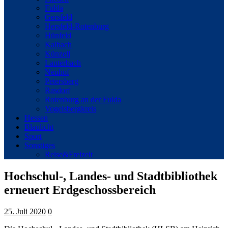
Fulda
Gersfeld
Hersfeld-Rotenburg
Hünfeld
Kalbach
Künzell
Lauterbach
Neuhof
Petersberg
Rasdorf
Rotenburg an der Fulda
Vogelsbergkreis
Hessen
Blaulicht
Sport
Sonstiges
Reise&Freizeit
Hochschul-, Landes- und Stadtbibliothek
erneuert Erdgeschossbereich
25. Juli 2020
0