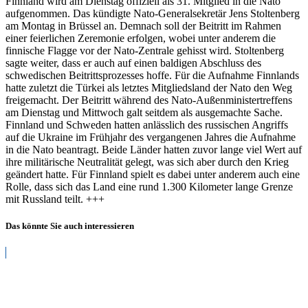
Finnland wird am Dienstag offiziell als 31. Mitglied in die Nato
wird
aufgenommen. Das kündigte Nato-Generalsekretär Jens Stoltenberg
Dienstag
am Montag in Brüssel an. Demnach soll der Beitritt im Rahmen
offiziell
einer feierlichen Zeremonie erfolgen, wobei unter anderem die
Nato-
finnische Flagge vor der Nato-Zentrale gehisst wird. Stoltenberg
Mitglied
sagte weiter, dass er auch auf einen baldigen Abschluss des
schwedischen Beitrittsprozesses hoffe. Für die Aufnahme Finnlands
hatte zuletzt die Türkei als letztes Mitgliedsland der Nato den Weg
freigemacht. Der Beitritt während des Nato-Außenministertreffens
am Dienstag und Mittwoch galt seitdem als ausgemachte Sache.
Finnland und Schweden hatten anlässlich des russischen Angriffs
auf die Ukraine im Frühjahr des vergangenen Jahres die Aufnahme
in die Nato beantragt. Beide Länder hatten zuvor lange viel Wert auf
ihre militärische Neutralität gelegt, was sich aber durch den Krieg
geändert hatte. Für Finnland spielt es dabei unter anderem auch eine
Rolle, dass sich das Land eine rund 1.300 Kilometer lange Grenze
mit Russland teilt. +++
Das könnte Sie auch interessieren