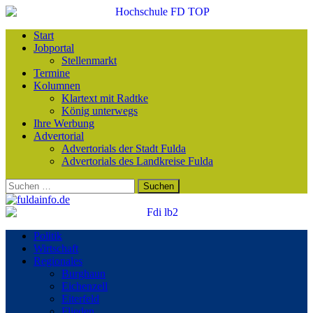
Start
Jobportal
Stellenmarkt
Termine
Kolumnen
Klartext mit Radtke
König unterwegs
Ihre Werbung
Advertorial
Advertorials der Stadt Fulda
Advertorials des Landkreise Fulda
Suchen
nach:
Politik
Wirtschaft
Regionales
Burghaun
Eichenzell
Eiterfeld
Flieden