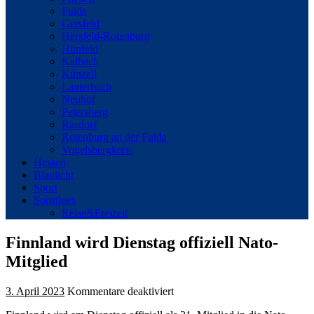
Fulda
Gersfeld
Hersfeld-Rotenburg
Hünfeld
Kalbach
Künzell
Lauterbach
Neuhof
Petersberg
Rasdorf
Rotenburg an der Fulda
Vogelsbergkreis
Hessen
Blaulicht
Sport
Sonstiges
Reise&Freizeit
Finnland wird Dienstag offiziell Nato-
Mitglied
für
3. April 2023
Kommentare deaktiviert
Finnland