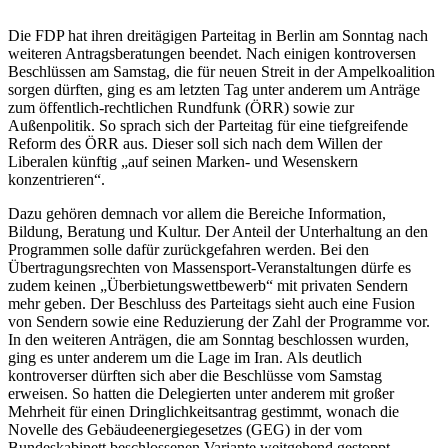
Parteitag
beendet
Die FDP hat ihren dreitägigen Parteitag in Berlin am Sonntag nach
–
weiteren Antragsberatungen beendet. Nach einigen kontroversen
Neuer
Beschlüssen am Samstag, die für neuen Streit in der Ampelkoalition
Ampel-
sorgen dürften, ging es am letzten Tag unter anderem um Anträge
Streit
zum öffentlich-rechtlichen Rundfunk (ÖRR) sowie zur
droht
Außenpolitik. So sprach sich der Parteitag für eine tiefgreifende
Reform des ÖRR aus. Dieser soll sich nach dem Willen der
Liberalen künftig „auf seinen Marken- und Wesenskern
konzentrieren“.
Dazu gehören demnach vor allem die Bereiche Information,
Bildung, Beratung und Kultur. Der Anteil der Unterhaltung an den
Programmen solle dafür zurückgefahren werden. Bei den
Übertragungsrechten von Massensport-Veranstaltungen dürfe es
zudem keinen „Überbietungswettbewerb“ mit privaten Sendern
mehr geben. Der Beschluss des Parteitags sieht auch eine Fusion
von Sendern sowie eine Reduzierung der Zahl der Programme vor.
In den weiteren Anträgen, die am Sonntag beschlossen wurden,
ging es unter anderem um die Lage im Iran. Als deutlich
kontroverser dürften sich aber die Beschlüsse vom Samstag
erweisen. So hatten die Delegierten unter anderem mit großer
Mehrheit für einen Dringlichkeitsantrag gestimmt, wonach die
Novelle des Gebäudeenergiegesetzes (GEG) in der vom
Bundeskabinett beschlossenen Variante weitgehend gestoppt