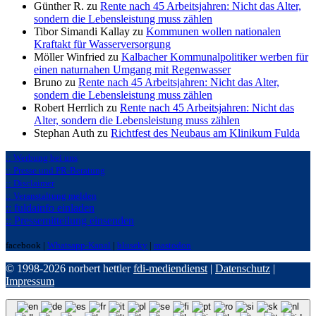
Günther R. zu
Rente nach 45 Arbeitsjahren: Nicht das Alter,
sondern die Lebensleistung muss zählen
Tibor Simandi Kallay zu
Kommunen wollen nationalen
Kraftakt für Wasserversorgung
Möller Winfried zu
Kalbacher Kommunalpolitiker werben für
einen naturnahen Umgang mit Regenwasser
Bruno zu
Rente nach 45 Arbeitsjahren: Nicht das Alter,
sondern die Lebensleistung muss zählen
Robert Herrlich zu
Rente nach 45 Arbeitsjahren: Nicht das
Alter, sondern die Lebensleistung muss zählen
Stephan Auth zu
Richtfest des Neubaus am Klinikum Fulda
:: Werbung bei uns
:: Presse und PR-Beratung
:: Disclaimer
:: Veranstaltung melden
:: fuldainfo einladen
:: Pressemitteilung einsenden
facebook |
Whatsapp-Kanal
|
bluseky
|
mastodon
© 1998-2026 norbert hettler
fdi-mediendienst
|
Datenschutz
|
Impressum