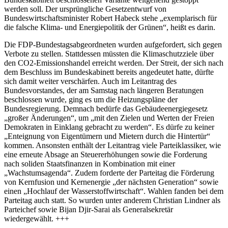
werden soll. Der ursprüngliche Gesetzentwurf von
Bundeswirtschaftsminister Robert Habeck stehe „exemplarisch für
die falsche Klima- und Energiepolitik der Grünen“, heißt es darin.
Die FDP-Bundestagsabgeordneten wurden aufgefordert, sich gegen
Verbote zu stellen. Stattdessen müssten die Klimaschutzziele über
den CO2-Emissionshandel erreicht werden. Der Streit, der sich nach
dem Beschluss im Bundeskabinett bereits angedeutet hatte, dürfte
sich damit weiter verschärfen. Auch im Leitantrag des
Bundesvorstandes, der am Samstag nach längeren Beratungen
beschlossen wurde, ging es um die Heizungspläne der
Bundesregierung. Demnach bedürfe das Gebäudeenergiegesetz
„großer Änderungen“, um „mit den Zielen und Werten der Freien
Demokraten in Einklang gebracht zu werden“. Es dürfe zu keiner
„Enteignung von Eigentümern und Mietern durch die Hintertür“
kommen. Ansonsten enthält der Leitantrag viele Parteiklassiker, wie
eine erneute Absage an Steuererhöhungen sowie die Forderung
nach soliden Staatsfinanzen in Kombination mit einer
„Wachstumsagenda“. Zudem forderte der Parteitag die Förderung
von Kernfusion und Kernenergie „der nächsten Generation“ sowie
einen „Hochlauf der Wasserstoffwirtschaft“. Wahlen fanden bei dem
Parteitag auch statt. So wurden unter anderem Christian Lindner als
Parteichef sowie Bijan Djir-Sarai als Generalsekretär
wiedergewählt. +++