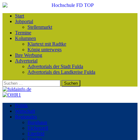
Start
Jobportal
Stellenmarkt
Termine
Kolumnen
Klartext mit Radtke
König unterwegs
Ihre Werbung
Advertorial
Advertorials der Stadt Fulda
Advertorials des Landkreise Fulda
Suchen
nach:
Politik
Wirtschaft
Regionales
Burghaun
Eichenzell
Eiterfeld
Flieden