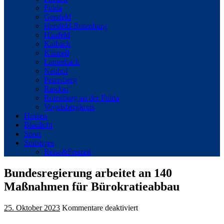
Fulda
Gersfeld
Hersfeld-Rotenburg
Hünfeld
Kalbach
Künzell
Lauterbach
Neuhof
Petersberg
Rasdorf
Rotenburg an der Fulda
Vogelsbergkreis
Hessen
Blaulicht
Sport
Sonstiges
Reise&Freizeit
Bundesregierung arbeitet an 140
Maßnahmen für Bürokratieabbau
für
25. Oktober 2023
Kommentare deaktiviert
Bundesregierung