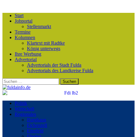
Start
Jobportal
Stellenmarkt
Termine
Kolumnen
Klartext mit Radtke
König unterwegs
Ihre Werbung
Advertorial
Advertorials der Stadt Fulda
Advertorials des Landkreise Fulda
Suchen
nach:
Politik
Wirtschaft
Regionales
Burghaun
Eichenzell
Eiterfeld
Flieden