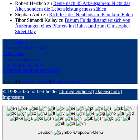
Robert Herrlich zu
Rente nach 45 Arbeitsjahren: Nicht das
Alter, sondern die Lebensleistung muss zählen
Stephan Auth zu
Richtfest des Neubaus am Klinikum Fulda
Tibor Simandi Kallay zu
Bistum Fulda distanziert sich von
Äußerungen eines Pfarrers im Ruhestand zum Christopher
Street Day
:: Werbung bei uns
:: Presse und PR-Beratung
:: Disclaimer
:: Veranstaltung melden
:: fuldainfo einladen
:: Pressemitteilung einsenden
facebook |
Whatsapp-Kanal
|
bluseky
|
mastodon
© 1998-2026 norbert hettler
fdi-mediendienst
|
Datenschutz
|
Impressum
Deutsch