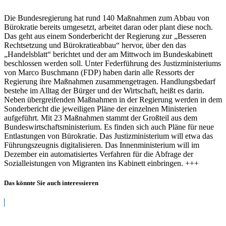
arbeitet
an
Die Bundesregierung hat rund 140 Maßnahmen zum Abbau von
140
Bürokratie bereits umgesetzt, arbeitet daran oder plant diese noch.
Maßnahmen
Das geht aus einem Sonderbericht der Regierung zur „Besseren
für
Rechtsetzung und Bürokratieabbau“ hervor, über den das
Bürokratieabbau
„Handelsblatt“ berichtet und der am Mittwoch im Bundeskabinett
beschlossen werden soll. Unter Federführung des Justizministeriums
von Marco Buschmann (FDP) haben darin alle Ressorts der
Regierung ihre Maßnahmen zusammengetragen. Handlungsbedarf
bestehe im Alltag der Bürger und der Wirtschaft, heißt es darin.
Neben übergreifenden Maßnahmen in der Regierung werden in dem
Sonderbericht die jeweiligen Pläne der einzelnen Ministerien
aufgeführt. Mit 23 Maßnahmen stammt der Großteil aus dem
Bundeswirtschaftsministerium. Es finden sich auch Pläne für neue
Entlastungen von Bürokratie. Das Justizministerium will etwa das
Führungszeugnis digitalisieren. Das Innenministerium will im
Dezember ein automatisiertes Verfahren für die Abfrage der
Sozialleistungen von Migranten ins Kabinett einbringen. +++
Das könnte Sie auch interessieren