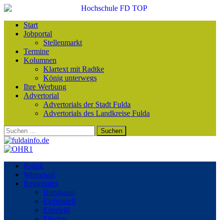
Start
Jobportal
Stellenmarkt
Termine
Kolumnen
Klartext mit Radtke
König unterwegs
Ihre Werbung
Advertorial
Advertorials der Stadt Fulda
Advertorials des Landkreise Fulda
Suchen
nach:
Politik
Wirtschaft
Regionales
Burghaun
Eichenzell
Eiterfeld
Flieden