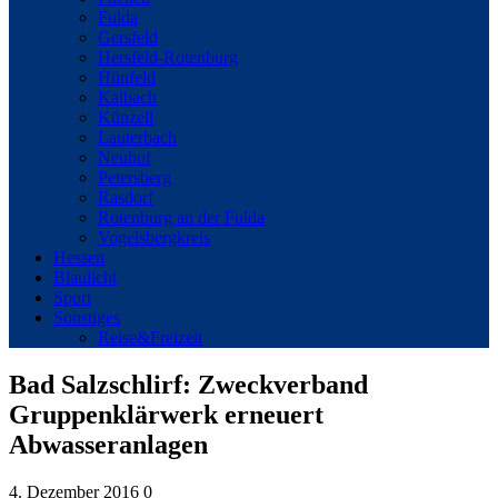
Fulda
Gersfeld
Hersfeld-Rotenburg
Hünfeld
Kalbach
Künzell
Lauterbach
Neuhof
Petersberg
Rasdorf
Rotenburg an der Fulda
Vogelsbergkreis
Hessen
Blaulicht
Sport
Sonstiges
Reise&Freizeit
Bad Salzschlirf: Zweckverband
Gruppenklärwerk erneuert
Abwasseranlagen
4. Dezember 2016
0