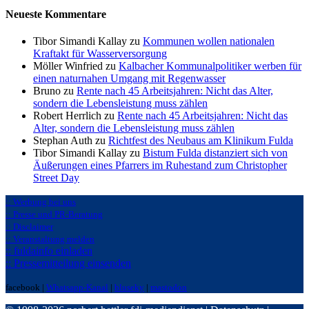
Neueste Kommentare
Tibor Simandi Kallay zu
Kommunen wollen nationalen
Kraftakt für Wasserversorgung
Möller Winfried zu
Kalbacher Kommunalpolitiker werben für
einen naturnahen Umgang mit Regenwasser
Bruno zu
Rente nach 45 Arbeitsjahren: Nicht das Alter,
sondern die Lebensleistung muss zählen
Robert Herrlich zu
Rente nach 45 Arbeitsjahren: Nicht das
Alter, sondern die Lebensleistung muss zählen
Stephan Auth zu
Richtfest des Neubaus am Klinikum Fulda
Tibor Simandi Kallay zu
Bistum Fulda distanziert sich von
Äußerungen eines Pfarrers im Ruhestand zum Christopher
Street Day
:: Werbung bei uns
:: Presse und PR-Beratung
:: Disclaimer
:: Veranstaltung melden
:: fuldainfo einladen
:: Pressemitteilung einsenden
facebook |
Whatsapp-Kanal
|
bluseky
|
mastodon