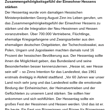
Zusammengehörigkeitsgefühl der Einwohner Hessens
stärken
Der Hessentag wurde vom damaligen Hessischen
Ministerpräsidenten Georg-August Zinn ins Leben gerufen, um
das Zusammengehörigkeitsgefühl der Einwohner Hessens zu
stärken und die Integration der Neu-Hessinnen und Hessen
voranzutreiben. Über 700.000 Vertriebene, Flüchtlinge,
ehemalige Kriegsgefangene und Zwangsarbeiter aus den
ehemaligen deutschen Ostgebieten, der Tschechoslowakei, aus
Polen, Ungarn und Jugoslawien machten damals rund 16
Prozent der hessischen Bevölkerung aus. Der Hessentag sollte
ihnen die Möglichkeit geben, das Bundesland und seine
Besonderheiten besser kennenzulernen. „Hesse ist, wer Hesse
sein will“ – so Zinns Intention für das Landesfest, das 1961
erstmals dreitägig in Alsfeld stadtfand. „Vor 60 Jahren war unser
Land noch sehr jung und das Landesfest sollte die emotionale
Bindung der Einheimischen, der Heimatvertrieben und der
Geflüchteten zu unserem Land stärken. Sie sollten hier
ankommen und sich wohlfühlen. Der Hessentag sollte ein
großes Fest der Hessinnen und Hessen werden. Und das ist er.
Bis heute. Ein Fest von Bürgerinnen und Bürger für Bürgerinnen