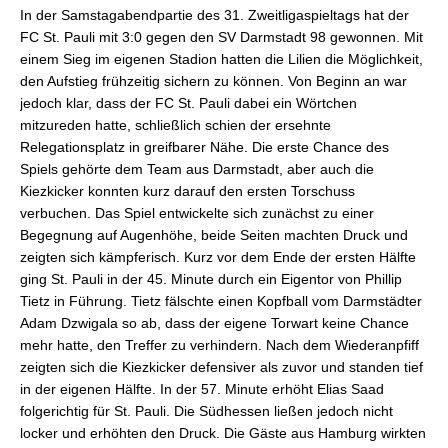
In der Samstagabendpartie des 31. Zweitligaspieltags hat der
FC St. Pauli mit 3:0 gegen den SV Darmstadt 98 gewonnen. Mit
einem Sieg im eigenen Stadion hatten die Lilien die Möglichkeit,
den Aufstieg frühzeitig sichern zu können. Von Beginn an war
jedoch klar, dass der FC St. Pauli dabei ein Wörtchen
mitzureden hatte, schließlich schien der ersehnte
Relegationsplatz in greifbarer Nähe. Die erste Chance des
Spiels gehörte dem Team aus Darmstadt, aber auch die
Kiezkicker konnten kurz darauf den ersten Torschuss
verbuchen. Das Spiel entwickelte sich zunächst zu einer
Begegnung auf Augenhöhe, beide Seiten machten Druck und
zeigten sich kämpferisch. Kurz vor dem Ende der ersten Hälfte
ging St. Pauli in der 45. Minute durch ein Eigentor von Phillip
Tietz in Führung. Tietz fälschte einen Kopfball vom Darmstädter
Adam Dzwigala so ab, dass der eigene Torwart keine Chance
mehr hatte, den Treffer zu verhindern. Nach dem Wiederanpfiff
zeigten sich die Kiezkicker defensiver als zuvor und standen tief
in der eigenen Hälfte. In der 57. Minute erhöht Elias Saad
folgerichtig für St. Pauli. Die Südhessen ließen jedoch nicht
locker und erhöhten den Druck. Die Gäste aus Hamburg wirkten