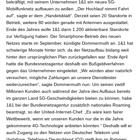
bekräftigt, mit seinem Unternehmen 1&1 ein neues 5G-
Mobilfunknetz aufbauen zu wollen. „Der Hochlauf nimmt Fahrt
auf“, sagte er dem „Handelsblatt“. Derzeit seien 20 Standorte in
Betrieb, weitere 80 würden gerade mit Antennen ausgestattet.
Ende des Jahres wolle 1&1 dann 1.200 aktivierbare Standorte
zur Verfügung haben. Der Smartphone-Betrieb des neuen
Netzes starte im September, kündigte Dommermuth an. 1&1 hat
schwierige Monate hinter sich, da der Netzaufbau bislang weit
hinter den ursprünglichen Plan zurückgefallen war. Ende April
hatte die Bundesnetzagentur deshalb ein Bußgeldverfahren
gegen das Unternehmen eingeleitet. „Wir würden aber natürlich
versuchen, mögliche Zahlungen an unsere Dienstleister
weiterzureichen“, sagte Dommermuth nun. Um seinen zwölf
Millionen Kunden auch während der Jahre des Aufbaus bereits
im ganzen Land 5G-Geschwindigkeiten bieten zu können, habe
1&1 bei der Bundesnetzagentur zusätzlich nationales Roaming
beantragt, so der United-Internet-Chef. „Es wäre kein fairer
Wettbewerb, wenn wir unseren Kunden nur die in die Jahre
gekommene 4G-Technologie anbieten könnten.“ Deshalb will er
auch Zugang zu den Netzen von Deutscher Telekom und
Vodafone. Telefónica Deutschland (O2) stellt ihm im Rahmen