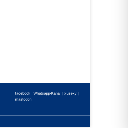
facebook |
Whatsapp-Kanal
|
bluseky
|
mastodon