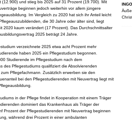
t (12.900) und stieg bis 2025 auf 31 Prozent (19.700). Mit
ING
uverträge beginnen jedoch weiterhin vor allem jüngere
Äußer
geausbildung. Im Vergleich zu 2020 hat sich ihr Anteil leicht
Chris
 Pflegeauszubildenden, die 30 Jahre oder älter sind, liegt
it 2020 kaum verändert (17 Prozent). Das Durchschnittsalter
Ausbildungsvertrag 2025 beträgt 24 Jahre.
gestudium verzeichnete 2025 etwa acht Prozent mehr
tudierende haben 2025 ein Pflegestudium begonnen.
800 Studierende im Pflegestudium nach dem
s des Pflegestudiums qualifiziert die Absolvierenden
e zum Pflegefachmann. Zusätzlich erwerben sie den
nanteil bei den Pflegestudierenden mit Neuvertrag liegt mit
Pflegeausbildung.
tudiums in der Pflege findet in Kooperation mit einem Träger
studierenden dominiert das Krankenhaus als Träger der
ünf Prozent der Pflegestudierenden mit Neuvertrag beginnen
htung, während drei Prozent in einer ambulanten