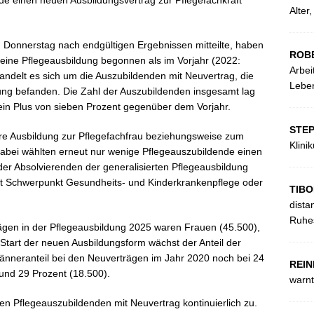
e einen neuen Ausbildungsvertrag zur Pflegefachkraft
Alter
 Donnerstag nach endgültigen Ergebnissen mitteilte, haben
ROB
 eine Pflegeausbildung begonnen als im Vorjahr (2022:
Arbei
andelt es sich um die Auszubildenden mit Neuvertrag, die
Leben
ng befanden. Die Zahl der Auszubildenden insgesamt lag
in Plus von sieben Prozent gegenüber dem Vorjahr.
STE
re Ausbildung zur Pflegefachfrau beziehungsweise zum
Klini
abei wählten erneut nur wenige Pflegeauszubildende einen
der Absolvierenden der generalisierten Pflegeausbildung
it Schwerpunkt Gesundheits- und Kinderkrankenpflege oder
TIBO
dista
Ruhes
rägen in der Pflegeausbildung 2025 waren Frauen (45.500),
Start der neuen Ausbildungsform wächst der Anteil der
 Männeranteil bei den Neuverträgen im Jahr 2020 noch bei 24
REIN
rund 29 Prozent (18.500).
warnt
gen Pflegeauszubildenden mit Neuvertrag kontinuierlich zu.