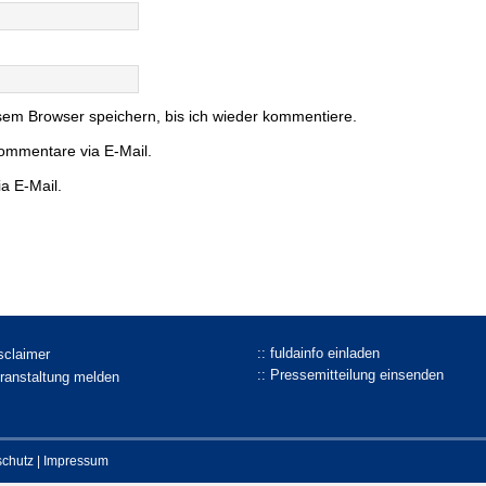
em Browser speichern, bis ich wieder kommentiere.
ommentare via E-Mail.
a E-Mail.
:: fuldainfo einladen
isclaimer
:: Pressemitteilung einsenden
eranstaltung melden
schutz
|
Impressum