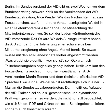
Berlin. Im Bundesvorstand der AfD gibt es zwei Wochen vor dem
Bundesparteitag schwere Kritik an der Vorsitzenden der AfD-
Bundestagsfraktion, Alice Weidel. Wie das Nachrichtenmagazin
Focus berichtet, warfen mehrere Vorstandsmitglieder Weidel in
einer Telefonkonferenz Alleingänge und Missachtung der
Mitgliederinteressen vor. So soll der baden-württembergische
AfD-Vorsitzende Ralf Özkara Weidels Aussage kritisiert haben,
die AfD stünde für die Tolerierung einer schwarz-gelben
Minderheitsregierung ohne Angela Merkel bereit. So etwas
müsse mit den AfD-Landeschefs vorher abgestimmt werden.
„Was glaubt sie eigentlich, wer sie ist“, soll Özkara nach
Teilnehmerangaben angeblich gesagt haben. Kritik kam laut des
Focus-Berichts auch vom nordrhein-westfälischen AfD-
Vorsitzenden Martin Renner und dem rheinland-pfälzischen AfD-
Sprecher Uwe Junge. Weidel selbst rechtfertigte sich in einer E-
Mail an die Bundestagsabgeordneten. Darin heißt es, Aufgabe
der AfD-Fraktion sei es, als „gestalterische und dynamische
Kraft wahrgenommen zu werden, die nicht nur still beobachtet,
wie sich Union, FDP und Grüne taktische Scheingefechte liefern,
sondern auch konstruktiv agiert.“ +++