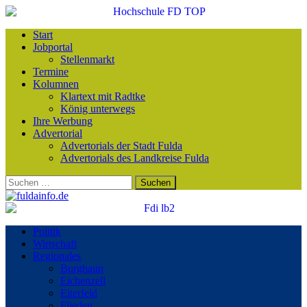
Start
Jobportal
Stellenmarkt
Termine
Kolumnen
Klartext mit Radtke
König unterwegs
Ihre Werbung
Advertorial
Advertorials der Stadt Fulda
Advertorials des Landkreise Fulda
Suchen
nach:
Politik
Wirtschaft
Regionales
Burghaun
Eichenzell
Eiterfeld
Flieden