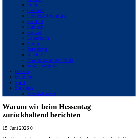
Fulda
Gersfeld
Hersfeld-Rotenburg
Hünfeld
Kalbach
Künzell
Lauterbach
Neuhof
Petersberg
Rasdorf
Rotenburg an der Fulda
Vogelsbergkreis
Hessen
Blaulicht
Sport
Sonstiges
Reise&Freizeit
Warum wir beim Hessentag
zurückhaltend berichten
15. Juni 2026
0