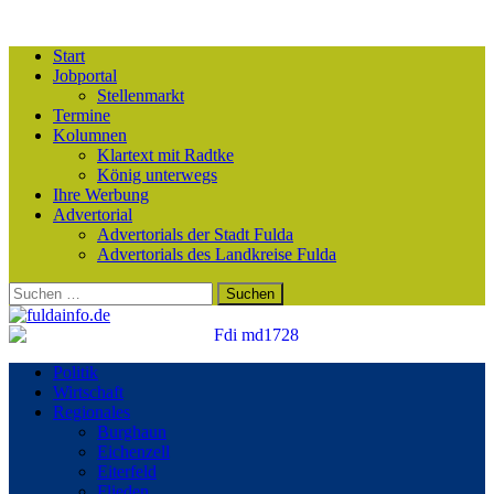
Start
Jobportal
Stellenmarkt
Termine
Kolumnen
Klartext mit Radtke
König unterwegs
Ihre Werbung
Advertorial
Advertorials der Stadt Fulda
Advertorials des Landkreise Fulda
Suchen
nach:
Politik
Wirtschaft
Regionales
Burghaun
Eichenzell
Eiterfeld
Flieden