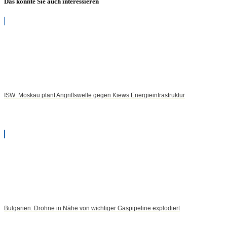
Das könnte Sie auch interessieren
ISW: Moskau plant Angriffswelle gegen Kiews Energieinfrastruktur
Bulgarien: Drohne in Nähe von wichtiger Gaspipeline explodiert