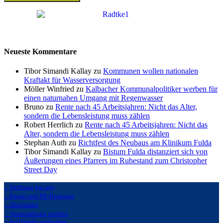
Neueste Kommentare
Tibor Simandi Kallay zu
Kommunen wollen nationalen
Kraftakt für Wasserversorgung
Möller Winfried zu
Kalbacher Kommunalpolitiker werben für
einen naturnahen Umgang mit Regenwasser
Bruno zu
Rente nach 45 Arbeitsjahren: Nicht das Alter,
sondern die Lebensleistung muss zählen
Robert Herrlich zu
Rente nach 45 Arbeitsjahren: Nicht das
Alter, sondern die Lebensleistung muss zählen
Stephan Auth zu
Richtfest des Neubaus am Klinikum Fulda
Tibor Simandi Kallay zu
Bistum Fulda distanziert sich von
Äußerungen eines Pfarrers im Ruhestand zum Christopher
Street Day
:: Werbung bei uns
:: Presse und PR-Beratung
:: Disclaimer
:: Veranstaltung melden
:: fuldainfo einladen