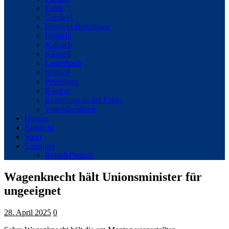
Fulda
Gersfeld
Hersfeld-Rotenburg
Hünfeld
Kalbach
Künzell
Lauterbach
Neuhof
Petersberg
Rasdorf
Rotenburg an der Fulda
Vogelsbergkreis
Hessen
Blaulicht
Sport
Sonstiges
Reise&Freizeit
Wagenknecht hält Unionsminister für
ungeeignet
28. April 2025
0