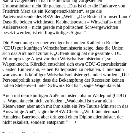
Sahra Wagenknecht hält die am Montag vorgestellten
Unionsminister nicht für geeignet. „Das ist eher die Fankurve von
Friedrich Merz als ein Kompetenzkabinett“, sagte die
Parteivorsitzende des BSW der „Welt“. „Die Besten für unser Land?
Dass die beiden wichtigsten Kabinettsposten – Wirtschafts- und
Außenressort – nicht gerade mit politischen Schwergewichten
besetzt werden, ist ein fragwürdiges Signal.“
Die Benennung der eher weniger bekannten Katherina Reiche
(CDU) zur künftigen Wirtschaftsministerin zeige, dass die Union
sich das Amt nicht zutraue. „Offenkundig hat die gesamte CDU-
Führungsetage Angst vor dem Wirtschaftsministerium“, so
Wagenknecht. Kürzlich entschied sich etwa CDU-Generalsekretär
Carsten Linnemann, seinen Parteiposten zu behalten. Linnemann
war zuvor als künftiger Wirtschaftsminister gehandelt worden. „Die
Personalpolitik zeigt, dass die Bekämpfung der Rezession keinen
hohen Stellenwert unter Schwarz-Rot hat“, sagte Wagenknecht.
Auch mit dem künftigen Außenminister Johann Wadephul (CDU)
ist Wagenknecht nicht zufrieden. „Wadephul ist zwar nicht
Kiesewetter, aber auch mit ihm zieht ein Pro-Taurus-Minister in das
Auswärtige Amt“, sagte die BSW-Chefin. „Wir bräuchten nach
Annalena Baerbock aber dringend einen Diplomatieminister, der
nicht eskaliert, sondern entspannt.“ +++