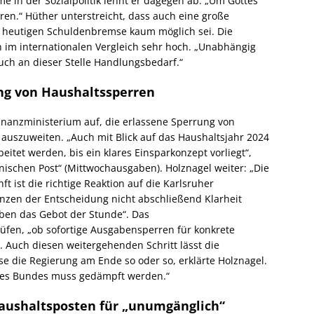
e in der Sozialpolitik lehnt er dagegen ab: „Um Gottes
ieren.“ Hüther unterstreicht, dass auch eine große
 heutigen Schuldenbremse kaum möglich sei. Die
im internationalen Vergleich sehr hoch. „Unabhängig
ch an dieser Stelle Handlungsbedarf.“
ng von Haushaltssperren
inanzministerium auf, die erlassene Sperrung von
auszuweiten. „Auch mit Blick auf das Haushaltsjahr 2024
eitet werden, bis ein klares Einsparkonzept vorliegt“,
nischen Post“ (Mittwochausgaben). Holznagel weiter: „Die
t ist die richtige Reaktion auf die Karlsruher
nzen der Entscheidung nicht abschließend Klarheit
aben das Gebot der Stunde“. Das
fen, „ob sofortige Ausgabensperren für konkrete
. Auch diesen weitergehenden Schritt lässt die
 die Regierung am Ende so oder so, erklärte Holznagel.
des Bundes muss gedämpft werden.“
Haushaltsposten für „unumgänglich“