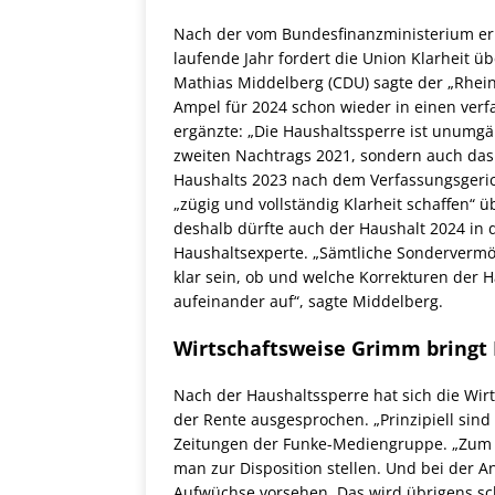
Nach der vom Bundesfinanzministerium erl
laufende Jahr fordert die Union Klarheit ü
Mathias Middelberg (CDU) sagte der „Rhein
Ampel für 2024 schon wieder in einen verf
ergänzte: „Die Haushaltssperre ist unumgä
zweiten Nachtrags 2021, sondern auch da
Haushalts 2023 nach dem Verfassungsgericht
„zügig und vollständig Klarheit schaffen“ 
deshalb dürfte auch der Haushalt 2024 in d
Haushaltsexperte. „Sämtliche Sonderver
klar sein, ob und welche Korrekturen der 
aufeinander auf“, sagte Middelberg.
Wirtschaftsweise Grimm bringt
Nach der Haushaltssperre hat sich die Wi
der Rente ausgesprochen. „Prinzipiell sind
Zeitungen der Funke-Mediengruppe. „Zum B
man zur Disposition stellen. Und bei der
Aufwüchse vorsehen. Das wird übrigens sc