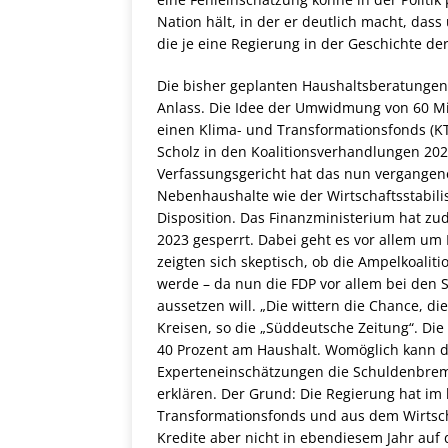
Nation hält, in der er deutlich macht, das
die je eine Regierung in der Geschichte de
Die bisher geplanten Haushaltsberatunge
Anlass. Die Idee der Umwidmung von 60 Mil
einen Klima- und Transformationsfonds (KT
Scholz in den Koalitionsverhandlungen 202
Verfassungsgericht hat das nun vergangene
Nebenhaushalte wie der Wirtschaftsstabil
Disposition. Das Finanzministerium hat z
2023 gesperrt. Dabei geht es vor allem um
zeigten sich skeptisch, ob die Ampelkoalit
werde – da nun die FDP vor allem bei den 
aussetzen will. „Die wittern die Chance, die
Kreisen, so die „Süddeutsche Zeitung“. Di
40 Prozent am Haushalt. Womöglich kann d
Experteneinschätzungen die Schuldenbrems
erklären. Der Grund: Die Regierung hat im
Transformationsfonds und aus dem Wirtsch
Kredite aber nicht in ebendiesem Jahr auf