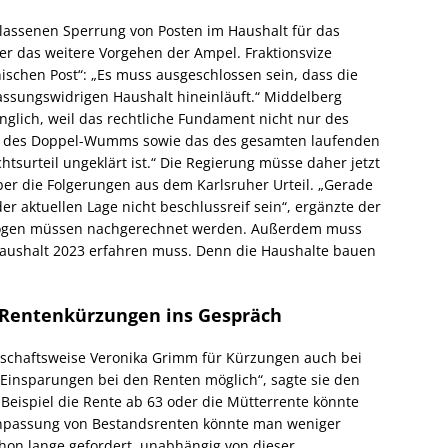
assenen Sperrung von Posten im Haushalt für das
ber das weitere Vorgehen der Ampel. Fraktionsvize
ischen Post“: „Es muss ausgeschlossen sein, dass die
assungswidrigen Haushalt hineinläuft.“ Middelberg
nglich, weil das rechtliche Fundament nicht nur des
s des Doppel-Wumms sowie das des gesamten laufenden
surteil ungeklärt ist.“ Die Regierung müsse daher jetzt
über die Folgerungen aus dem Karlsruher Urteil. „Gerade
er aktuellen Lage nicht beschlussreif sein“, ergänzte der
mögen müssen nachgerechnet werden. Außerdem muss
Haushalt 2023 erfahren muss. Denn die Haushalte bauen
 Rentenkürzungen ins Gespräch
rtschaftsweise Veronika Grimm für Kürzungen auch bei
 Einsparungen bei den Renten möglich“, sagte sie den
eispiel die Rente ab 63 oder die Mütterrente könnte
 Anpassung von Bestandsrenten könnte man weniger
hon lange gefordert, unabhängig von dieser