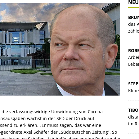
NEU
BRU
das A
zähl
ROBE
Arbei
Lebe
STE
Klin
TIBO
ch die verfassungswidrige Umwidmung von Corona-
dista
onsausgaben wächst in der SPD der Druck auf
im R
assend zu erklären. „Er muss sagen, das war eine
bgeordnete Axel Schäfer der „Süddeutschen Zeitung“. So
passieren, so Schäfer. „Ich hoffe, dass er eine Rede an die