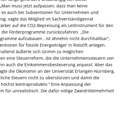
„Man muss jetzt aufpassen, dass man keine
e es auch bei Subventionen für Unternehmen und
g, sagte das Mitglied im Sachverständigenrat
tärker auf die CO2-Bepreisung als Leitinstrument für den
 die Förderprogramme zurückzufahren. „Die
ogramme aufzubauen , ist ohnehin nicht durchhaltbar“,
tionen für fossile Energieträger in Rotstift anlegen.
haltend äußerte sich Grimm zu möglichen
hen eine Steuerreform, die die Unternehmenssteuern von
nn auch die Einkommensbesteuerung anpasst. Aber das
agte die Ökonomin an der Universität Erlangen-Nürnberg.
zliche Steuern nicht zu überstürzen und damit die
öchst kontraproduktiv.“ Eine Anpassung der
für unrealistisch. Die dafür nötige Zweidrittelmehrheit