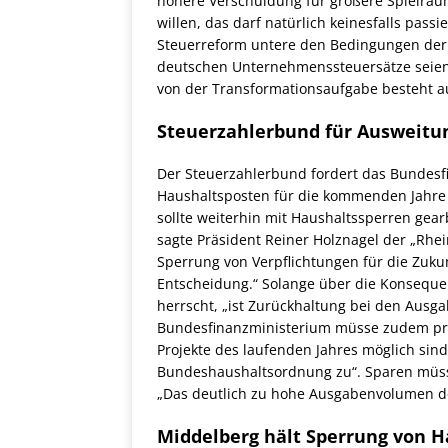
höhere Verschuldung für größere Spielräum
willen, das darf natürlich keinesfalls pass
Steuerreform untere den Bedingungen der
deutschen Unternehmenssteuersätze seien 
von der Transformationsaufgabe besteht au
Steuerzahlerbund für Ausweitu
Der Steuerzahlerbund fordert das Bundesf
Haushaltsposten für die kommenden Jahre 
sollte weiterhin mit Haushaltssperren gearb
sagte Präsident Reiner Holznagel der „Rhei
Sperrung von Verpflichtungen für die Zukunf
Entscheidung.“ Solange über die Konseque
herrscht, „ist Zurückhaltung bei den Ausg
Bundesfinanzministerium müsse zudem prü
Projekte des laufenden Jahres möglich sind
Bundeshaushaltsordnung zu“. Sparen müsse
„Das deutlich zu hohe Ausgabenvolumen 
Middelberg hält Sperrung von 