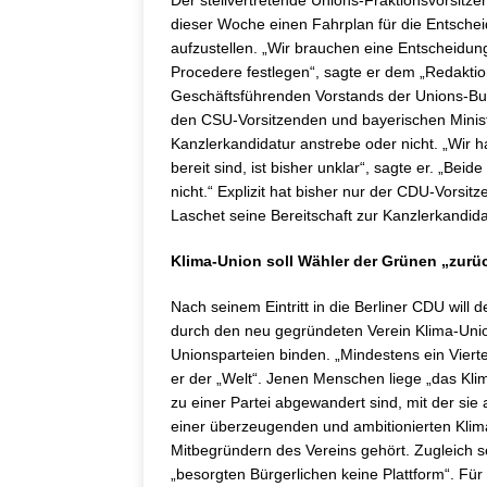
Der stellvertretende Unions-Fraktionsvorsitz
dieser Woche einen Fahrplan für die Entsch
aufzustellen. „Wir brauchen eine Entscheid
Procedere festlegen“, sagte er dem „Redaktio
Geschäftsführenden Vorstands der Unions-Bun
den CSU-Vorsitzenden und bayerischen Minist
Kanzlerkandidatur anstrebe oder nicht. „Wir 
bereit sind, ist bisher unklar“, sagte er. „Bei
nicht.“ Explizit hat bisher nur der CDU-Vorsit
Laschet seine Bereitschaft zur Kanzlerkandidat
Klima-Union soll Wähler der Grünen „zurü
Nach seinem Eintritt in die Berliner CDU will
durch den neu gegründeten Verein Klima-Uni
Unionsparteien binden. „Mindestens ein Viert
er der „Welt“. Jenen Menschen liege „das K
zu einer Partei abgewandert sind, mit der si
einer überzeugenden und ambitionierten Klima
Mitbegründern des Vereins gehört. Zugleich s
„besorgten Bürgerlichen keine Plattform“. Fü