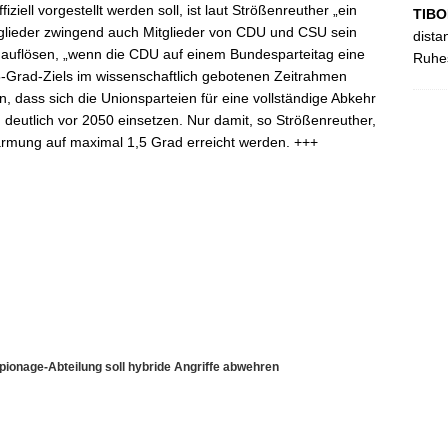
ziell vorgestellt werden soll, ist laut Strößenreuther „ein
TIBO
tglieder zwingend auch Mitglieder von CDU und CSU sein
dista
 auflösen, „wenn die CDU auf einem Bundesparteitag eine
Ruhes
5-Grad-Ziels im wissenschaftlich gebotenen Zeitrahmen
en, dass sich die Unionsparteien für eine vollständige Abkehr
 deutlich vor 2050 einsetzen. Nur damit, so Strößenreuther,
rmung auf maximal 1,5 Grad erreicht werden. +++
pionage-Abteilung soll hybride Angriffe abwehren