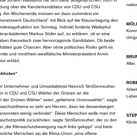
ende Johann Wadephul hat sich dafür ausgesprochen, noch in
natio
eidung über die Kanzlerkandidatur von CDU und CSU
ung. Am Wochenende müssen wir dazu zumindest ein
nsnetzwerk Deutschland“ mit Blick auf die Klausurtagung des
MÖL
destagsfraktion am Sonntag. Indirekt forderte Wadephul
Kommu
erpräsidenten Markus Söder auf, zu erklären, ob er eine
Umga
haben theoretisch zwei hervorragende Kandidaten. Ob beide
de hätten gute Chancen. Aber ohne politisches Risiko geht es
zende und nordrhein-westfälische Ministerpräsident Armin
BRU
ur erklärt.
Alter
ckholen“
ROB
 der Unternehmer und Umweltaktivist Heinrich Strößenreuther
Arbei
on in CDU und CSU Wähler der Grünen an die
Leben
el der Grünen-Wähler“ seien „geliehene Unionswähler“, sagte
limaschutzthema so sehr am Herzen, dass sie dessentwegen
e ansonsten wenig verbindet“. Diese Menschen wolle man mit
STE
schutzpolitik zurückholen, sagte Strößenreuther, der zu den
Klini
ei „die Klimaschutzbewegung nach links gekippt“ und biete
r solche Menschen sei die Klima-Union „eine offene