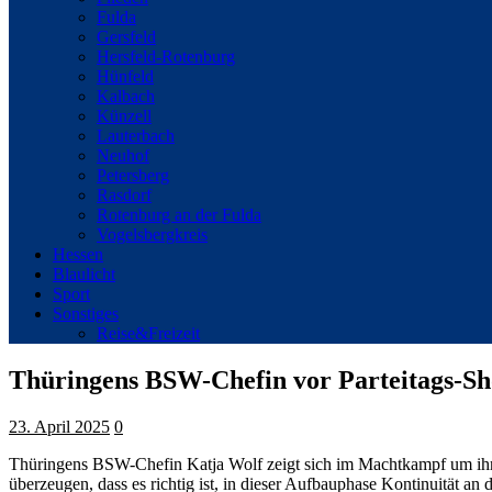
Fulda
Gersfeld
Hersfeld-Rotenburg
Hünfeld
Kalbach
Künzell
Lauterbach
Neuhof
Petersberg
Rasdorf
Rotenburg an der Fulda
Vogelsbergkreis
Hessen
Blaulicht
Sport
Sonstiges
Reise&Freizeit
Thüringens BSW-Chefin vor Parteitags-Sh
23. April 2025
0
Thüringens BSW-Chefin Katja Wolf zeigt sich im Machtkampf um ihren
überzeugen, dass es richtig ist, in dieser Aufbauphase Kontinuität an