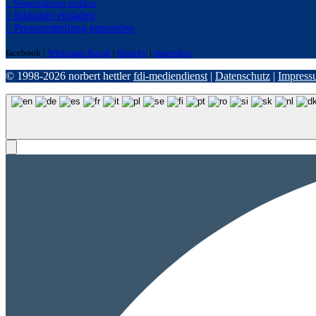
:: Veranstaltung melden
:: fuldainfo einladen
:: Pressemitteilung einsenden
facebook |
Whatsapp-Kanal
|
bluseky
|
mastodon
© 1998-2026 norbert hettler
fdi-mediendienst
|
Datenschutz
|
Impress