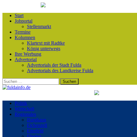
Start
Jobportal
Stellenmarkt
Termine
Kolumnen
Klartext mit Radtke
König unterwegs
Ihre Werbung
Advertorial
Advertorials der Stadt Fulda
Advertorials des Landkreise Fulda
Suchen
nach:
Politik
Wirtschaft
Regionales
Burghaun
Eichenzell
Eiterfeld
Flieden