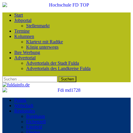
Start
Jobportal
Stellenmarkt
Termine
Kolumnen
Klartext mit Radtke
König unterwegs
Ihre Werbung
Advertorial
Advertorials der Stadt Fulda
Advertorials des Landkreise Fulda
Suchen
nach:
Politik
Wirtschaft
Regionales
Burghaun
Eichenzell
Eiterfeld
Flieden