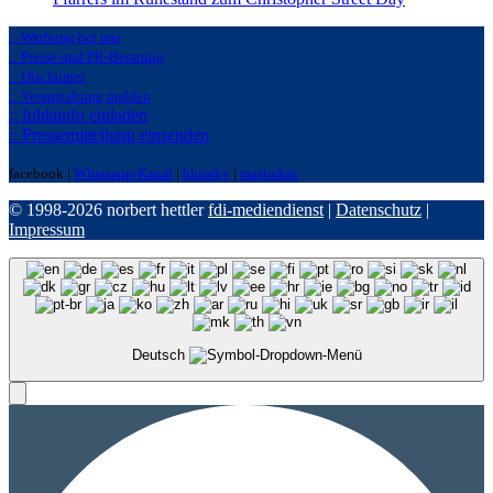
:: Werbung bei uns
:: Presse und PR-Beratung
:: Disclaimer
:: Veranstaltung melden
:: fuldainfo einladen
:: Pressemitteilung einsenden
facebook |
Whatsapp-Kanal
|
bluseky
|
mastodon
© 1998-2026 norbert hettler
fdi-mediendienst
|
Datenschutz
|
Impressum
Deutsch