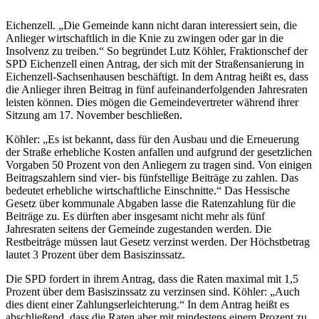
Eichenzell. „Die Gemeinde kann nicht daran interessiert sein, die
Anlieger wirtschaftlich in die Knie zu zwingen oder gar in die
Insolvenz zu treiben.“ So begründet Lutz Köhler, Fraktionschef der
SPD Eichenzell einen Antrag, der sich mit der Straßensanierung in
Eichenzell-Sachsenhausen beschäftigt. In dem Antrag heißt es, dass
die Anlieger ihren Beitrag in fünf aufeinanderfolgenden Jahresraten
leisten können. Dies mögen die Gemeindevertreter während ihrer
Sitzung am 17. November beschließen.
Köhler: „Es ist bekannt, dass für den Ausbau und die Erneuerung
der Straße erhebliche Kosten anfallen und aufgrund der gesetzlichen
Vorgaben 50 Prozent von den Anliegern zu tragen sind. Von einigen
Beitragszahlern sind vier- bis fünfstellige Beiträge zu zahlen. Das
bedeutet erhebliche wirtschaftliche Einschnitte.“ Das Hessische
Gesetz über kommunale Abgaben lasse die Ratenzahlung für die
Beiträge zu. Es dürften aber insgesamt nicht mehr als fünf
Jahresraten seitens der Gemeinde zugestanden werden. Die
Restbeiträge müssen laut Gesetz verzinst werden. Der Höchstbetrag
lautet 3 Prozent über dem Basiszinssatz.
Die SPD fordert in ihrem Antrag, dass die Raten maximal mit 1,5
Prozent über dem Basiszinssatz zu verzinsen sind. Köhler: „Auch
dies dient einer Zahlungserleichterung.“ In dem Antrag heißt es
abschließend, dass die Raten aber mit mindestens einem Prozent zu