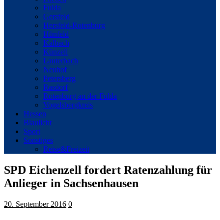
Fulda
Gersfeld
Hersfeld-Rotenburg
Hünfeld
Kalbach
Künzell
Lauterbach
Neuhof
Petersberg
Rasdorf
Rotenburg an der Fulda
Vogelsbergkreis
Hessen
Blaulicht
Sport
Sonstiges
Reise&Freizeit
SPD Eichenzell fordert Ratenzahlung für
Anlieger in Sachsenhausen
20. September 2016
0