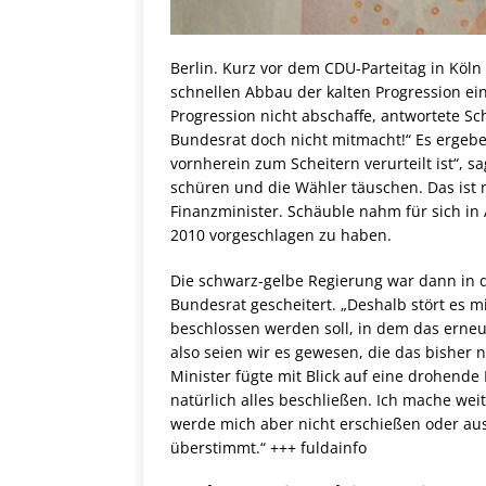
Berlin. Kurz vor dem CDU-Parteitag in Köl
schnellen Abbau der kalten Progression eine
Progression nicht abschaffe, antwortete 
Bundesrat doch nicht mitmacht!“ Es ergebe
vornherein zum Scheitern verurteilt ist“, 
schüren und die Wähler täuschen. Das ist 
Finanzminister. Schäuble nahm für sich in
2010 vorgeschlagen zu haben.
Die schwarz-gelbe Regierung war dann in d
Bundesrat gescheitert. „Deshalb stört es m
beschlossen werden soll, in dem das erneut 
also seien wir es gewesen, die das bisher ni
Minister fügte mit Blick auf eine drohende
natürlich alles beschließen. Ich mache wei
werde mich aber nicht erschießen oder aus
überstimmt.“ +++ fuldainfo