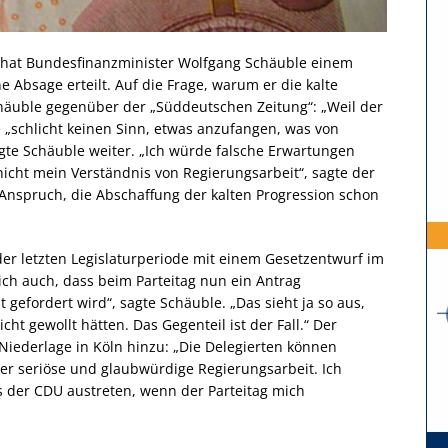
n hat Bundesfinanzminister Wolfgang Schäuble einem
 Absage erteilt. Auf die Frage, warum er die kalte
Schäuble gegenüber
der „Süddeutschen Zeitung“: „Weil der
 „schlicht keinen Sinn, etwas anzufangen, was von
sagte Schäuble weiter. „Ich würde falsche Erwartungen
nicht mein Verständnis von Regierungsarbeit“, sagte der
 Anspruch, die Abschaffung der kalten Progression schon
er letzten Legislaturperiode mit einem Gesetzentwurf im
ich auch, dass beim Parteitag nun ein Antrag
gefordert wird“, sagte Schäuble. „Das sieht ja so aus,
cht gewollt hätten. Das Gegenteil ist der Fall.“ Der
 Niederlage in Köln hinzu: „Die Delegierten können
ter seriöse und glaubwürdige Regierungsarbeit. Ich
 der CDU austreten, wenn der Parteitag mich