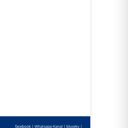
facebook |
Whatsapp-Kanal
|
bluseky
|