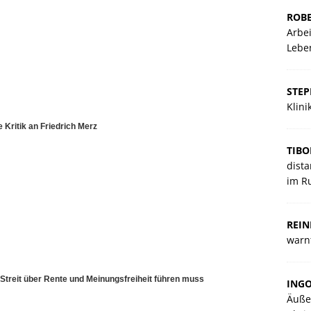
ROBE
Arbei
Lebe
STE
Klin
 Kritik an Friedrich Merz
TIBO
dista
im R
REIN
warnt
Streit über Rente und Meinungsfreiheit führen muss
ING
Äuße