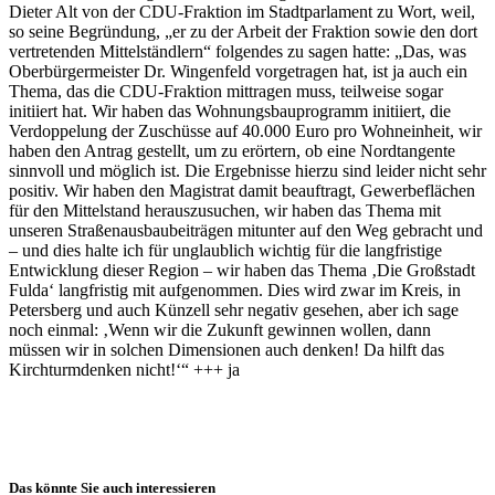
Dieter Alt von der CDU-Fraktion im Stadtparlament zu Wort, weil,
so seine Begründung, „er zu der Arbeit der Fraktion sowie den dort
vertretenden Mittelständlern“ folgendes zu sagen hatte: „Das, was
Oberbürgermeister Dr. Wingenfeld vorgetragen hat, ist ja auch ein
Thema, das die CDU-Fraktion mittragen muss, teilweise sogar
initiiert hat. Wir haben das Wohnungsbauprogramm initiiert, die
Verdoppelung der Zuschüsse auf 40.000 Euro pro Wohneinheit, wir
haben den Antrag gestellt, um zu erörtern, ob eine Nordtangente
sinnvoll und möglich ist. Die Ergebnisse hierzu sind leider nicht sehr
positiv. Wir haben den Magistrat damit beauftragt, Gewerbeflächen
für den Mittelstand herauszusuchen, wir haben das Thema mit
unseren Straßenausbaubeiträgen mitunter auf den Weg gebracht und
– und dies halte ich für unglaublich wichtig für die langfristige
Entwicklung dieser Region – wir haben das Thema ‚Die Großstadt
Fulda‘ langfristig mit aufgenommen. Dies wird zwar im Kreis, in
Petersberg und auch Künzell sehr negativ gesehen, aber ich sage
noch einmal: ‚Wenn wir die Zukunft gewinnen wollen, dann
müssen wir in solchen Dimensionen auch denken! Da hilft das
Kirchturmdenken nicht!‘“ +++ ja
Das könnte Sie auch interessieren