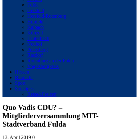
Fulda
Gersfeld
Hersfeld-Rotenburg
Hünfeld
Kalbach
Künzell
Lauterbach
Neuhof
Petersberg
Rasdorf
Rotenburg an der Fulda
Vogelsbergkreis
Hessen
Blaulicht
Sport
Sonstiges
Reise&Freizeit
Quo Vadis CDU? –
Mitgliederversammlung MIT-
Stadtverband Fulda
13. April 2019
0