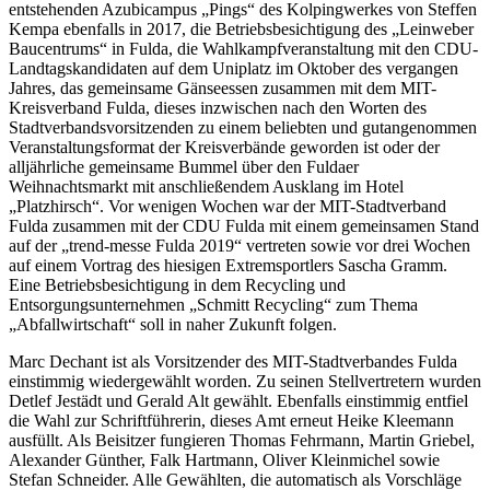
entstehenden Azubicampus „Pings“ des Kolpingwerkes von Steffen
Kempa ebenfalls in 2017, die Betriebsbesichtigung des „Leinweber
Baucentrums“ in Fulda, die Wahlkampfveranstaltung mit den CDU-
Landtagskandidaten auf dem Uniplatz im Oktober des vergangen
Jahres, das gemeinsame Gänseessen zusammen mit dem MIT-
Kreisverband Fulda, dieses inzwischen nach den Worten des
Stadtverbandsvorsitzenden zu einem beliebten und gutangenommen
Veranstaltungsformat der Kreisverbände geworden ist oder der
alljährliche gemeinsame Bummel über den Fuldaer
Weihnachtsmarkt mit anschließendem Ausklang im Hotel
„Platzhirsch“. Vor wenigen Wochen war der MIT-Stadtverband
Fulda zusammen mit der CDU Fulda mit einem gemeinsamen Stand
auf der „trend-messe Fulda 2019“ vertreten sowie vor drei Wochen
auf einem Vortrag des hiesigen Extremsportlers Sascha Gramm.
Eine Betriebsbesichtigung in dem Recycling und
Entsorgungsunternehmen „Schmitt Recycling“ zum Thema
„Abfallwirtschaft“ soll in naher Zukunft folgen.
Marc Dechant ist als Vorsitzender des MIT-Stadtverbandes Fulda
einstimmig wiedergewählt worden. Zu seinen Stellvertretern wurden
Detlef Jestädt und Gerald Alt gewählt. Ebenfalls einstimmig entfiel
die Wahl zur Schriftführerin, dieses Amt erneut Heike Kleemann
ausfüllt. Als Beisitzer fungieren Thomas Fehrmann, Martin Griebel,
Alexander Günther, Falk Hartmann, Oliver Kleinmichel sowie
Stefan Schneider. Alle Gewählten, die automatisch als Vorschläge