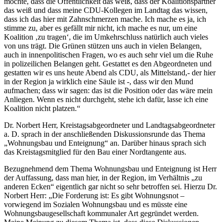
möchte, dass die Öffentlichkeit das weiß, dass der Koalitionspartner
das weiß und dass meine CDU-Kollegen im Landtag das wissen,
dass ich das hier mit Zahnschmerzen mache. Ich mache es ja, ich
stimme zu, aber es gefällt mir nicht, ich mache es nur, um eine
Koalition ‚zu tragen‘, die im Umkehrschluss natürlich auch vieles
von uns trägt. Die Grünen stützen uns auch in vielen Belangen,
auch in innenpolitischen Fragen, wo es auch sehr viel um die Ruhe
in polizeilichen Belangen geht. Gestattet es den Abgeordneten und
gestatten wir es uns heute Abend als CDU, als Mittelstand,- der hier
in der Region ja wirklich eine Säule ist -, dass wir den Mund
aufmachen; dass wir sagen: das ist die Position oder das wäre mein
Anliegen. Wenn es nicht durchgeht, stehe ich dafür, lasse ich eine
Koalition nicht platzen.“
Dr. Norbert Herr, Kreistagsabgeordneter und Landtagsabgeordneter
a. D. sprach in der anschließenden Diskussionsrunde das Thema
„Wohnungsbau und Enteignung“ an. Darüber hinaus sprach sich
das Kreistagsmitglied für den Bau einer Nordtangente aus.
Bezugnehmend dem Thema Wohnungsbau und Enteignung ist Herr
der Auffassung, dass man hier, in der Region, im Verhältnis „zu
anderen Ecken“ eigentlich gar nicht so sehr betroffen sei. Hierzu Dr.
Norbert Herr: „Die Forderung ist: Es gibt Wohnungsnot –
vorwiegend im Sozialen Wohnungsbau und es müsste eine
Wohnungsbaugesellschaft kommunaler Art gegründet werden.