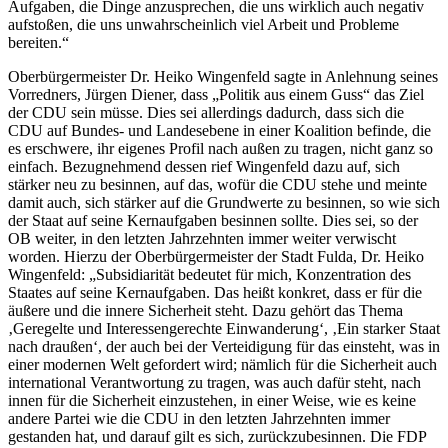
Aufgaben, die Dinge anzusprechen, die uns wirklich auch negativ
aufstoßen, die uns unwahrscheinlich viel Arbeit und Probleme
bereiten.“
Oberbürgermeister Dr. Heiko Wingenfeld sagte in Anlehnung seines
Vorredners, Jürgen Diener, dass „Politik aus einem Guss“ das Ziel
der CDU sein müsse. Dies sei allerdings dadurch, dass sich die
CDU auf Bundes- und Landesebene in einer Koalition befinde, die
es erschwere, ihr eigenes Profil nach außen zu tragen, nicht ganz so
einfach. Bezugnehmend dessen rief Wingenfeld dazu auf, sich
stärker neu zu besinnen, auf das, wofür die CDU stehe und meinte
damit auch, sich stärker auf die Grundwerte zu besinnen, so wie sich
der Staat auf seine Kernaufgaben besinnen sollte. Dies sei, so der
OB weiter, in den letzten Jahrzehnten immer weiter verwischt
worden. Hierzu der Oberbürgermeister der Stadt Fulda, Dr. Heiko
Wingenfeld: „Subsidiarität bedeutet für mich, Konzentration des
Staates auf seine Kernaufgaben. Das heißt konkret, dass er für die
äußere und die innere Sicherheit steht. Dazu gehört das Thema
‚Geregelte und Interessengerechte Einwanderung‘, ‚Ein starker Staat
nach draußen‘, der auch bei der Verteidigung für das einsteht, was in
einer modernen Welt gefordert wird; nämlich für die Sicherheit auch
international Verantwortung zu tragen, was auch dafür steht, nach
innen für die Sicherheit einzustehen, in einer Weise, wie es keine
andere Partei wie die CDU in den letzten Jahrzehnten immer
gestanden hat, und darauf gilt es sich, zurückzubesinnen. Die FDP