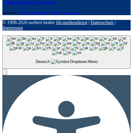
:: Pressemitteilung einsenden
facebook |
Whatsapp-Kanal
|
bluseky
|
mastodon
© 1998-2026 norbert hettler
fdi-mediendienst
|
Datenschutz
|
Impressum
Deutsch