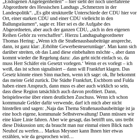
„Endogenen Angelegenheiten“ – hier sieht der noch unerfahrene
Abgeordnete des Hessischen Landtags „Schmerzen in der
Landespolitik“. „Es gibt strukturelle Unterschiede der CDU hier vor
Ort, einer starken CDU und einer CDU vielleicht in den
Ballungsräumen“, sagte er. Hier sei es die Aufgabe des
Abgeordneten, aber auch der ganzen CDU, „sich in den eigenen
Reihen Gehör zu verschaffen“. Hierzu Landtagsabgeordneter
Thomas Hering: „Wenn ich die Straßenausbaubeiträge anspreche,
dann, ist ganz klar: ‚Erhöhte Gewerbesteuerumlage‘. Man kann sich
darüber streiten, ob das Land diese einbehalten möchte -, aber dann
kommt wieder die Regelung dazu: ‚das geht nicht einfach so, da
muss Herr Schäfer ein Gesetzt vorlegen.‘ Wenn er es vorlegt – ich
weiß, das ist schon signalisiert – dann will Frankfurt klagen. Das
Gesetz könnte einen Sinn machen, wenn ich sage: ok, Ihr bekommt
das meiste Geld zurück. Die Städte Frankfurt, Eschborn und Fulda
haben einen Anspruch, dann muss es aber auch wirklich so sein,
dass diese Region tatsächlich auch davon profitiert. Dann,
beispielsweise über einen deutlichen Zuschuss. Wenn ich schon
kommunale Gelder dafür verwende, darf ich mich aber nicht
hinstellen und sagen: ‚Naja das Thema Straßenausbaubeiträge ist ja
eine hoch eigene, kommunale Selbstverwaltung! Dann müssen wir
eine klare Linie fahren. Aber wie gesagt, das betrifft uns, uns treibt
diese Diskussion um; da braucht man nur einmal einen Blick nach
Neuhof zu werfen… Markus Meysner kann Ihnen hier etwas
erzählen, wie da gesprochen wird…