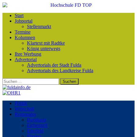
Start
Jobportal
Stellenmarkt
Termine
Kolumnen
Klartext mit Radtke
König unterwegs
Ihre Werbung
Advertorial
Advertorials der Stadt Fulda
Advertorials des Landkreise Fulda
Suchen
nach:
Politik
Wirtschaft
Regionales
Burghaun
Eichenzell
Eiterfeld
Flieden