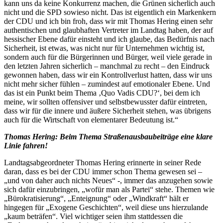
kann uns da keine Konkurrenz machen, die Grünen sicherlich auch
nicht und die SPD sowieso nicht. Das ist eigentlich ein Markenkern
der CDU und ich bin froh, dass wir mit Thomas Hering einen sehr
authentischen und glaubhaften Vertreter im Landtag haben, der auf
hessischer Ebene dafür einsteht und ich glaube, das Bedürfnis nach
Sicherheit, ist etwas, was nicht nur für Unternehmen wichtig ist,
sondern auch für die Bürgerinnen und Bürger, weil viele gerade in
den letzten Jahren sicherlich – manchmal zu recht – den Eindruck
gewonnen haben, dass wir ein Kontrollverlust hatten, dass wir uns
nicht mehr sicher fühlen – zumindest auf emotionaler Ebene. Und
das ist ein Punkt beim Thema ‚Quo Vadis CDU?‘, bei dem ich
meine, wir sollten offensiver und selbstbewusster dafür eintreten,
dass wir für die innere und äußere Sicherheit stehen, was übrigens
auch für die Wirtschaft von elementarer Bedeutung ist.“
Thomas Hering: Beim Thema Straßenausbaubeiträge eine klare
Linie fahren!
Landtagsabgeordneter Thomas Hering erinnerte in seiner Rede
daran, dass es bei der CDU immer schon Thema gewesen sei –
„und von daher auch nichts Neues“ -, immer das anzugehen sowie
sich dafür einzubringen, „wofür man als Partei“ stehe. Themen wie
„Bürokratisierung“, „Enteignung“ oder „Windkraft“ hält er
hingegen für „Exogene Geschichten“, weil diese uns hierzulande
„kaum beträfen“. Viel wichtiger seien ihm stattdessen die