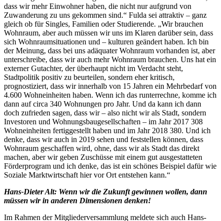
dass wir mehr Einwohner haben, die nicht nur aufgrund von
Zuwanderung zu uns gekommen sind.“ Fulda sei attraktiv – ganz
gleich ob für Singles, Familien oder Studierende. „Wir brauchen
Wohnraum, aber auch müssen wir uns im Klaren darüber sein, dass
sich Wohnraumsituationen und – kulturen geändert haben. Ich bin
der Meinung, dass bei uns adäquater Wohnraum vorhanden ist, aber
unterschreibe, dass wir auch mehr Wohnraum brauchen. Uns hat ein
externer Gutachter, der überhaupt nicht im Verdacht steht,
Stadtpolitik positiv zu beurteilen, sondern eher kritisch,
prognostiziert, dass wir innerhalb von 15 Jahren ein Mehrbedarf von
4.600 Wohneinheiten haben. Wenn ich das runterrechne, komme ich
dann auf circa 340 Wohnungen pro Jahr. Und da kann ich dann
doch zufrieden sagen, dass wir – also nicht wir als Stadt, sondern
Investoren und Wohnungsbaugesellschaften – im Jahr 2017 308
Wohneinheiten fertiggestellt haben und im Jahr 2018 380. Und ich
denke, dass wir auch in 2019 sehen und feststellen können, dass
Wohnraum geschaffen wird, ohne, dass wir als Stadt das direkt
machen, aber wir geben Zuschüsse mit einem gut ausgestatteten
Förderprogram und ich denke, das ist ein schönes Beispiel dafür wie
Soziale Marktwirtschaft hier vor Ort entstehen kann.“
Hans-Dieter Alt: Wenn wir die Zukunft gewinnen wollen, dann
müssen wir in anderen Dimensionen denken!
Im Rahmen der Mitgliederversammlung meldete sich auch Hans-