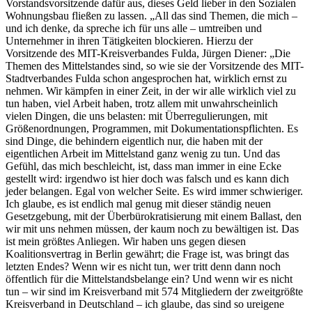
Vorstandsvorsitzende dafür aus, dieses Geld lieber in den Sozialen
Wohnungsbau fließen zu lassen. „All das sind Themen, die mich –
und ich denke, da spreche ich für uns alle – umtreiben und
Unternehmer in ihren Tätigkeiten blockieren. Hierzu der
Vorsitzende des MIT-Kreisverbandes Fulda, Jürgen Diener: „Die
Themen des Mittelstandes sind, so wie sie der Vorsitzende des MIT-
Stadtverbandes Fulda schon angesprochen hat, wirklich ernst zu
nehmen. Wir kämpfen in einer Zeit, in der wir alle wirklich viel zu
tun haben, viel Arbeit haben, trotz allem mit unwahrscheinlich
vielen Dingen, die uns belasten: mit Überregulierungen, mit
Größenordnungen, Programmen, mit Dokumentationspflichten. Es
sind Dinge, die behindern eigentlich nur, die haben mit der
eigentlichen Arbeit im Mittelstand ganz wenig zu tun. Und das
Gefühl, das mich beschleicht, ist, dass man immer in eine Ecke
gestellt wird: irgendwo ist hier doch was falsch und es kann dich
jeder belangen. Egal von welcher Seite. Es wird immer schwieriger.
Ich glaube, es ist endlich mal genug mit dieser ständig neuen
Gesetzgebung, mit der Überbürokratisierung mit einem Ballast, den
wir mit uns nehmen müssen, der kaum noch zu bewältigen ist. Das
ist mein größtes Anliegen. Wir haben uns gegen diesen
Koalitionsvertrag in Berlin gewährt; die Frage ist, was bringt das
letzten Endes? Wenn wir es nicht tun, wer tritt denn dann noch
öffentlich für die Mittelstandsbelange ein? Und wenn wir es nicht
tun – wir sind im Kreisverband mit 574 Mitgliedern der zweitgrößte
Kreisverband in Deutschland – ich glaube, das sind so ureigene