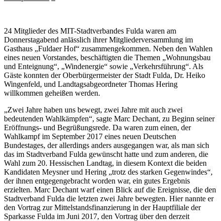
24 Mitglieder des MIT-Stadtverbandes Fulda waren am
Donnerstagabend anlässlich ihrer Mitgliederversammlung im
Gasthaus „Fuldaer Hof“ zusammengekommen. Neben den Wahlen
eines neuen Vorstandes, beschäftigten die Themen „Wohnungsbau
und Enteignung“, „Windenergie“ sowie „Verkehrsführung“. Als
Gäste konnten der Oberbürgermeister der Stadt Fulda, Dr. Heiko
Wingenfeld, und Landtagsabgeordneter Thomas Hering
willkommen geheißen werden.
„Zwei Jahre haben uns bewegt, zwei Jahre mit auch zwei
bedeutenden Wahlkämpfen“, sagte Marc Dechant, zu Beginn seiner
Eröffnungs- und Begrüßungsrede. Da waren zum einen, der
Wahlkampf im September 2017 eines neuen Deutschen
Bundestages, der allerdings anders ausgegangen war, als man sich
das im Stadtverband Fulda gewünscht hatte und zum anderen, die
Wahl zum 20. Hessischen Landtag, in diesem Kontext die beiden
Kandidaten Meysner und Hering „trotz des starken Gegenwindes“,
der ihnen entgegengebracht worden war, ein gutes Ergebnis
erzielten. Marc Dechant warf einen Blick auf die Ereignisse, die den
Stadtverband Fulda die letzten zwei Jahre bewegten. Hier nannte er
den Vortrag zur Mittelstandsfinanzierung in der Hauptfiliale der
Sparkasse Fulda im Juni 2017, den Vortrag über den derzeit