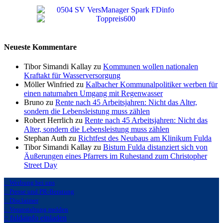
Neueste Kommentare
Tibor Simandi Kallay zu
Kommunen wollen nationalen
Kraftakt für Wasserversorgung
Möller Winfried zu
Kalbacher Kommunalpolitiker werben für
einen naturnahen Umgang mit Regenwasser
Bruno zu
Rente nach 45 Arbeitsjahren: Nicht das Alter,
sondern die Lebensleistung muss zählen
Robert Herrlich zu
Rente nach 45 Arbeitsjahren: Nicht das
Alter, sondern die Lebensleistung muss zählen
Stephan Auth zu
Richtfest des Neubaus am Klinikum Fulda
Tibor Simandi Kallay zu
Bistum Fulda distanziert sich von
Äußerungen eines Pfarrers im Ruhestand zum Christopher
Street Day
:: Werbung bei uns
:: Presse und PR-Beratung
:: Disclaimer
:: Veranstaltung melden
:: fuldainfo einladen