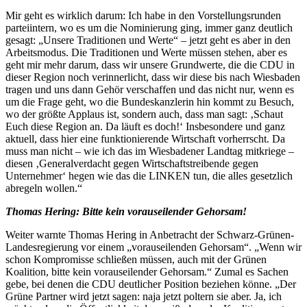
Mir geht es wirklich darum: Ich habe in den Vorstellungsrunden
parteiintern, wo es um die Nominierung ging, immer ganz deutlich
gesagt: „Unsere Traditionen und Werte“ – jetzt geht es aber in den
Arbeitsmodus. Die Traditionen und Werte müssen stehen, aber es
geht mir mehr darum, dass wir unsere Grundwerte, die die CDU in
dieser Region noch verinnerlicht, dass wir diese bis nach Wiesbaden
tragen und uns dann Gehör verschaffen und das nicht nur, wenn es
um die Frage geht, wo die Bundeskanzlerin hin kommt zu Besuch,
wo der größte Applaus ist, sondern auch, dass man sagt: ‚Schaut
Euch diese Region an. Da läuft es doch!‘ Insbesondere und ganz
aktuell, dass hier eine funktionierende Wirtschaft vorherrscht. Da
muss man nicht – wie ich das im Wiesbadener Landtag mitkriege –
diesen ‚Generalverdacht gegen Wirtschaftstreibende gegen
Unternehmer‘ hegen wie das die LINKEN tun, die alles gesetzlich
abregeln wollen.“
Thomas Hering: Bitte kein vorauseilender Gehorsam!
Weiter warnte Thomas Hering in Anbetracht der Schwarz-Grünen-
Landesregierung vor einem „vorauseilenden Gehorsam“. „Wenn wir
schon Kompromisse schließen müssen, auch mit der Grünen
Koalition, bitte kein vorauseilender Gehorsam.“ Zumal es Sachen
gebe, bei denen die CDU deutlicher Position beziehen könne. „Der
Grüne Partner wird jetzt sagen: naja jetzt poltern sie aber. Ja, ich