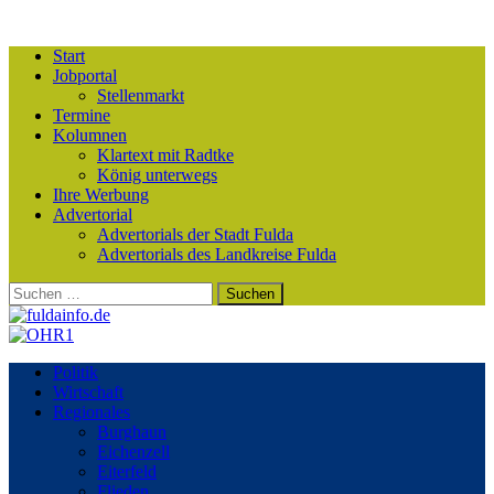
Start
Jobportal
Stellenmarkt
Termine
Kolumnen
Klartext mit Radtke
König unterwegs
Ihre Werbung
Advertorial
Advertorials der Stadt Fulda
Advertorials des Landkreise Fulda
Suchen
nach:
Politik
Wirtschaft
Regionales
Burghaun
Eichenzell
Eiterfeld
Flieden