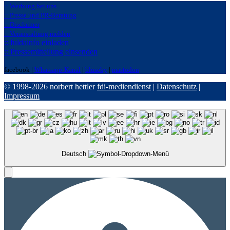
:: Werbung bei uns
:: Presse und PR-Beratung
:: Disclaimer
:: Veranstaltung melden
:: fuldainfo einladen
:: Pressemitteilung einsenden
facebook |
Whatsapp-Kanal
|
bluseky
|
mastodon
© 1998-2026 norbert hettler
fdi-mediendienst
|
Datenschutz
|
Impressum
Deutsch