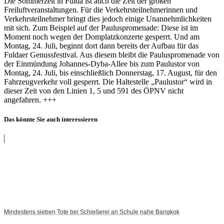
Die Sommerzeit in Fulda ist auch die Zeit der großen
wegen
Freiluftveranstaltungen. Für die Verkehrsteilnehmerinnen und
Genussfestival
Verkehrsteilnehmer bringt dies jedoch einige Unannehmlichkeiten
gesperrt
mit sich. Zum Beispiel auf der Pauluspromenade: Diese ist im
Moment noch wegen der Domplatzkonzerte gesperrt. Und am
Montag, 24. Juli, beginnt dort dann bereits der Aufbau für das
Fuldaer Genussfestival. Aus diesem bleibt die Pauluspromenade von
der Einmündung Johannes-Dyba-Allee bis zum Paulustor von
Montag, 24. Juli, bis einschließlich Donnerstag, 17. August, für den
Fahrzeugverkehr voll gesperrt. Die Haltestelle „Paulustor“ wird in
dieser Zeit von den Linien 1, 5 und 591 des ÖPNV nicht
angefahren. +++
Das könnte Sie auch interessieren
Mindestens sieben Tote bei Schießerei an Schule nahe Bangkok