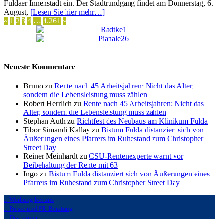
Fuldaer Innenstadt ein. Der Stadtrundgang findet am Donnerstag, 6.
August,
[Lesen Sie hier mehr…]
Seitennummerierung
«
1
2
3
4
…
4.261
»
der
Beiträge
Neueste Kommentare
Bruno zu
Rente nach 45 Arbeitsjahren: Nicht das Alter,
sondern die Lebensleistung muss zählen
Robert Herrlich zu
Rente nach 45 Arbeitsjahren: Nicht das
Alter, sondern die Lebensleistung muss zählen
Stephan Auth zu
Richtfest des Neubaus am Klinikum Fulda
Tibor Simandi Kallay zu
Bistum Fulda distanziert sich von
Äußerungen eines Pfarrers im Ruhestand zum Christopher
Street Day
Reiner Meinhardt zu
CSU-Rentenexperte warnt vor
Beibehaltung der Rente mit 63
Ingo zu
Bistum Fulda distanziert sich von Äußerungen eines
Pfarrers im Ruhestand zum Christopher Street Day
:: Werbung bei uns
:: Presse und PR-Beratung
:: Disclaimer