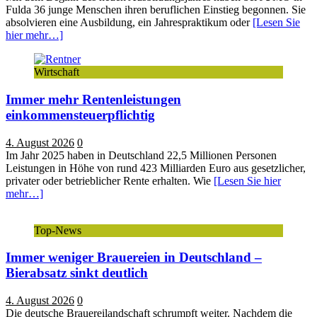
begrüßt
Fulda 36 junge Menschen ihren beruflichen Einstieg begonnen. Sie
36
absolvieren eine Ausbildung, ein Jahrespraktikum oder
[Lesen Sie
Nachwuchskräfte
hier mehr…]
zum
Ausbildungsstart
Wirtschaft
in
Fulda
Immer mehr Rentenleistungen
einkommensteuerpflichtig
4. August 2026
0
Im Jahr 2025 haben in Deutschland 22,5 Millionen Personen
Leistungen in Höhe von rund 423 Milliarden Euro aus gesetzlicher,
privater oder betrieblicher Rente erhalten. Wie
[Lesen Sie hier
mehr…]
Top-News
Immer weniger Brauereien in Deutschland –
Bierabsatz sinkt deutlich
4. August 2026
0
Die deutsche Brauereilandschaft schrumpft weiter. Nachdem die