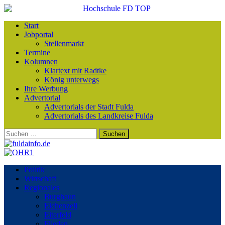
Start
Jobportal
Stellenmarkt
Termine
Kolumnen
Klartext mit Radtke
König unterwegs
Ihre Werbung
Advertorial
Advertorials der Stadt Fulda
Advertorials des Landkreise Fulda
Suchen
nach:
Politik
Wirtschaft
Regionales
Burghaun
Eichenzell
Eiterfeld
Flieden