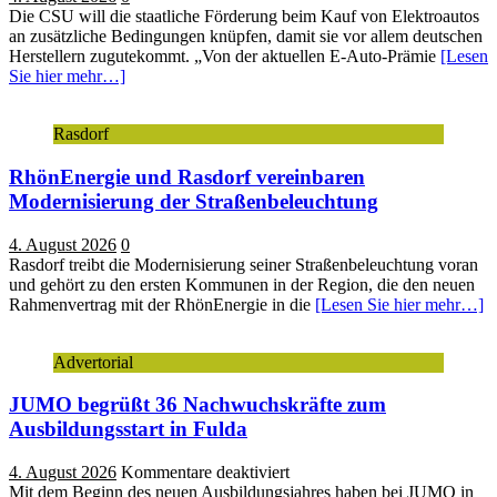
Die CSU will die staatliche Förderung beim Kauf von Elektroautos
an zusätzliche Bedingungen knüpfen, damit sie vor allem deutschen
Herstellern zugutekommt. „Von der aktuellen E-Auto-Prämie
[Lesen
Sie hier mehr…]
Rasdorf
RhönEnergie und Rasdorf vereinbaren
Modernisierung der Straßenbeleuchtung
4. August 2026
0
Rasdorf treibt die Modernisierung seiner Straßenbeleuchtung voran
und gehört zu den ersten Kommunen in der Region, die den neuen
Rahmenvertrag mit der RhönEnergie in die
[Lesen Sie hier mehr…]
Advertorial
JUMO begrüßt 36 Nachwuchskräfte zum
Ausbildungsstart in Fulda
für
4. August 2026
Kommentare deaktiviert
JUMO
Mit dem Beginn des neuen Ausbildungsjahres haben bei JUMO in