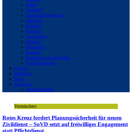
Fulda
Gersfeld
Hersfeld-Rotenburg
Hünfeld
Kalbach
Künzell
Lauterbach
Neuhof
Petersberg
Rasdorf
Rotenburg an der Fulda
Vogelsbergkreis
Hessen
Blaulicht
Sport
Sonstiges
Reise&Freizeit
Vermischtes
Rotes Kreuz fordert Planungssicherheit für neuen
Zivildienst – SoVD setzt auf freiwilliges Engagement
statt Pflichtdienst