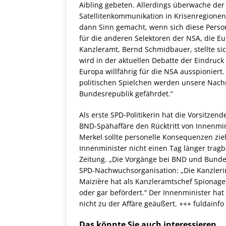
Aibling gebeten. Allerdings überwache der
Satellitenkommunikation in Krisenregionen,
dann Sinn gemacht, wenn sich diese Person
für die anderen Selektoren der NSA, die E
Kanzleramt, Bernd Schmidbauer, stellte sic
wird in der aktuellen Debatte der Eindruck
Europa willfährig für die NSA ausspioniert
politischen Spielchen werden unsere Nach
Bundesrepublik gefährdet.“
Als erste SPD-Politikerin hat die Vorsitze
BND-Spähaffäre den Rücktritt von Innenmin
Merkel sollte personelle Konsequenzen zieh
Innenminister nicht einen Tag länger trag
Zeitung. „Die Vorgänge bei BND und Bundes
SPD-Nachwuchsorganisation: „Die Kanzlerin 
Maizière hat als Kanzleramtschef Spiona
oder gar befördert.“ Der Innenminister hat
nicht zu der Affäre geäußert. +++ fuldainfo
Das könnte Sie auch interessieren