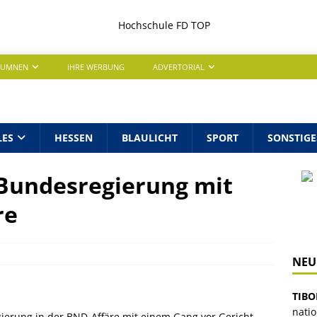
LUMNEN
IHRE WERBUNG
ADVERTORIAL
LES
HESSEN
BLAULICHT
SPORT
SONSTIGE
 Bundesregierung mit
re
NEU
TIBO
nati
gierung in der BND-Affäre mit einem Gang vor Gericht.