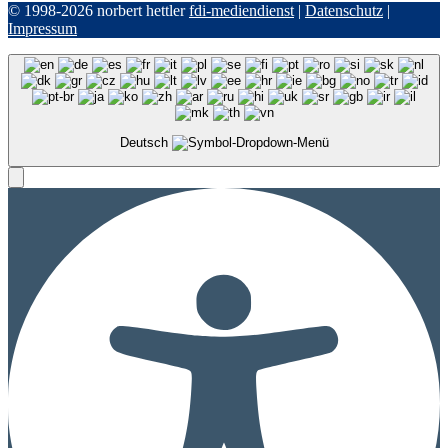
© 1998-2026 norbert hettler
fdi-mediendienst
|
Datenschutz
|
Impressum
Deutsch