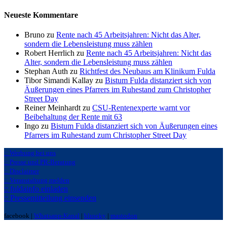
Neueste Kommentare
Bruno zu
Rente nach 45 Arbeitsjahren: Nicht das Alter,
sondern die Lebensleistung muss zählen
Robert Herrlich zu
Rente nach 45 Arbeitsjahren: Nicht das
Alter, sondern die Lebensleistung muss zählen
Stephan Auth zu
Richtfest des Neubaus am Klinikum Fulda
Tibor Simandi Kallay zu
Bistum Fulda distanziert sich von
Äußerungen eines Pfarrers im Ruhestand zum Christopher
Street Day
Reiner Meinhardt zu
CSU-Rentenexperte warnt vor
Beibehaltung der Rente mit 63
Ingo zu
Bistum Fulda distanziert sich von Äußerungen eines
Pfarrers im Ruhestand zum Christopher Street Day
:: Werbung bei uns
:: Presse und PR-Beratung
:: Disclaimer
:: Veranstaltung melden
:: fuldainfo einladen
:: Pressemitteilung einsenden
facebook |
Whatsapp-Kanal
|
bluseky
|
mastodon