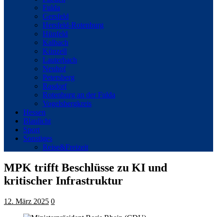
Fulda
Gersfeld
Hersfeld-Rotenburg
Hünfeld
Kalbach
Künzell
Lauterbach
Neuhof
Petersberg
Rasdorf
Rotenburg an der Fulda
Vogelsbergkreis
Hessen
Blaulicht
Sport
Sonstiges
Reise&Freizeit
MPK trifft Beschlüsse zu KI und
kritischer Infrastruktur
12. März 2025
0