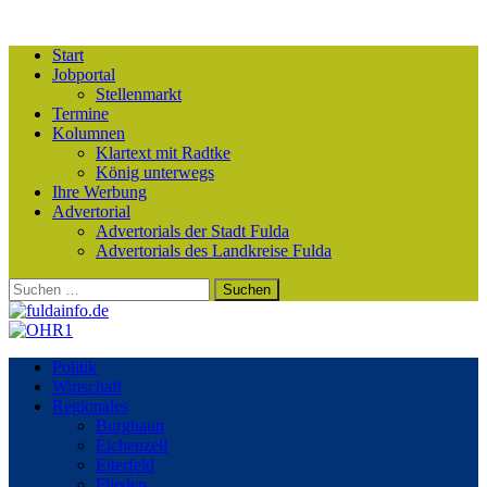
Start
Jobportal
Stellenmarkt
Termine
Kolumnen
Klartext mit Radtke
König unterwegs
Ihre Werbung
Advertorial
Advertorials der Stadt Fulda
Advertorials des Landkreise Fulda
Suchen
nach:
Politik
Wirtschaft
Regionales
Burghaun
Eichenzell
Eiterfeld
Flieden