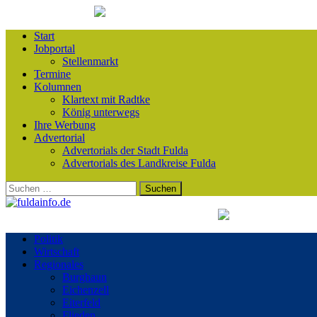
Start
Jobportal
Stellenmarkt
Termine
Kolumnen
Klartext mit Radtke
König unterwegs
Ihre Werbung
Advertorial
Advertorials der Stadt Fulda
Advertorials des Landkreise Fulda
Suchen
nach:
Politik
Wirtschaft
Regionales
Burghaun
Eichenzell
Eiterfeld
Flieden