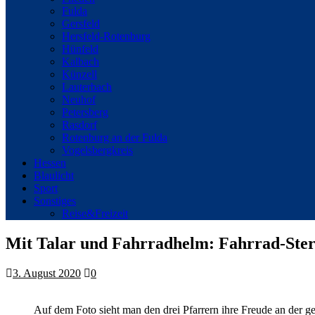
Fulda
Gersfeld
Hersfeld-Rotenburg
Hünfeld
Kalbach
Künzell
Lauterbach
Neuhof
Petersberg
Rasdorf
Rotenburg an der Fulda
Vogelsbergkreis
Hessen
Blaulicht
Sport
Sonstiges
Reise&Freizeit
Mit Talar und Fahrradhelm: Fahrrad-Ster
3. August 2020
0
Auf dem Foto sieht man den drei Pfarrern ihre Freude an der ge