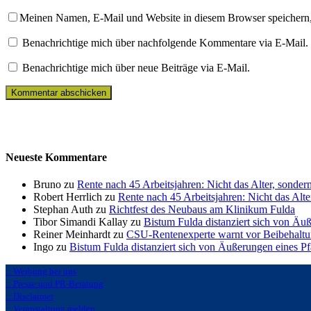
Meinen Namen, E-Mail und Website in diesem Browser speichern,
Benachrichtige mich über nachfolgende Kommentare via E-Mail.
Benachrichtige mich über neue Beiträge via E-Mail.
Neueste Kommentare
Bruno zu
Rente nach 45 Arbeitsjahren: Nicht das Alter, sonder
Robert Herrlich zu
Rente nach 45 Arbeitsjahren: Nicht das Alte
Stephan Auth zu
Richtfest des Neubaus am Klinikum Fulda
Tibor Simandi Kallay zu
Bistum Fulda distanziert sich von Äu
Reiner Meinhardt zu
CSU-Rentenexperte warnt vor Beibehaltu
Ingo zu
Bistum Fulda distanziert sich von Äußerungen eines P
:: Werbung bei uns
:: Presse und PR-Beratung
:: Disclaimer
:: Veranstaltung melden