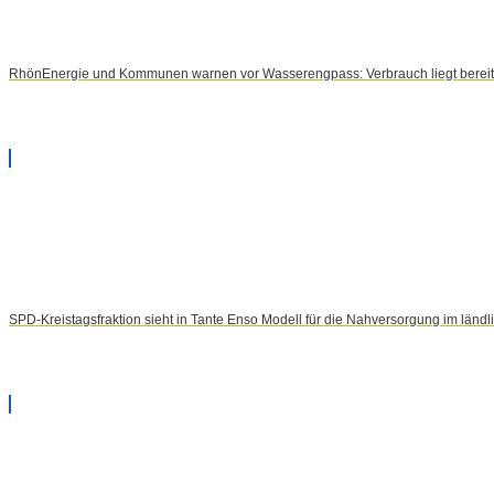
RhönEnergie und Kommunen warnen vor Wasserengpass: Verbrauch liegt bereits
SPD-Kreistagsfraktion sieht in Tante Enso Modell für die Nahversorgung im län