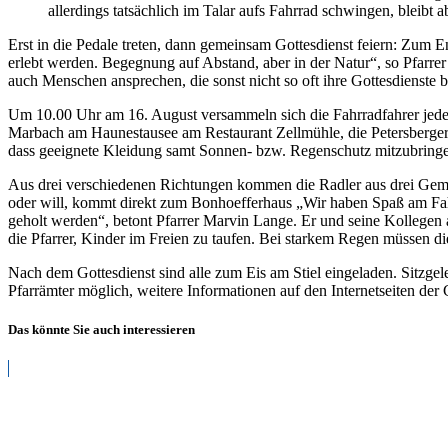
allerdings tatsächlich im Talar aufs Fahrrad schwingen, bleibt 
Erst in die Pedale treten, dann gemeinsam Gottesdienst feiern: Zum En
erlebt werden. Begegnung auf Abstand, aber in der Natur“, so Pfarrer
auch Menschen ansprechen, die sonst nicht so oft ihre Gottesdienste 
Um 10.00 Uhr am 16. August versammeln sich die Fahrradfahrer jeden A
Marbach am Haunestausee am Restaurant Zellmühle, die Petersberger
dass geeignete Kleidung samt Sonnen- bzw. Regenschutz mitzubringe
Aus drei verschiedenen Richtungen kommen die Radler aus drei Gem
oder will, kommt direkt zum Bonhoefferhaus „Wir haben Spaß am Fah
geholt werden“, betont Pfarrer Marvin Lange. Er und seine Kollegen
die Pfarrer, Kinder im Freien zu taufen. Bei starkem Regen müssen die
Nach dem Gottesdienst sind alle zum Eis am Stiel eingeladen. Sitzgele
Pfarrämter möglich, weitere Informationen auf den Internetseiten der
Das könnte Sie auch interessieren