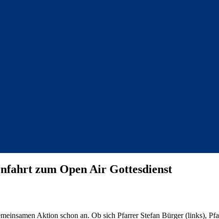
nfahrt zum Open Air Gottesdienst
meinsamen Aktion schon an. Ob sich Pfarrer Stefan Bürger (links), Pfar