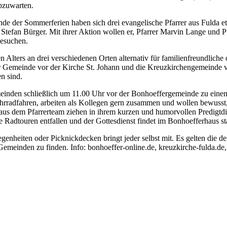
abzuwarten.
de der Sommerferien haben sich drei evangelische Pfarrer aus Fulda etw
 Stefan Bürger. Mit ihrer Aktion wollen er, Pfarrer Marvin Lange und Pf
besuchen.
lters an drei verschiedenen Orten alternativ für familienfreundliche 
 Gemeinde vor der Kirche St. Johann und die Kreuzkirchengemeinde vo
n sind.
einden schließlich um 11.00 Uhr vor der Bonhoeffergemeinde zu einem
rradfahren, arbeiten als Kollegen gern zusammen und wollen bewusst
 aus dem Pfarrerteam ziehen in ihrem kurzen und humorvollen Predigt
 Radtouren entfallen und der Gottesdienst findet im Bonhoefferhaus sta
genheiten oder Picknickdecken bringt jeder selbst mit. Es gelten die d
 Gemeinden zu finden. Info: bonhoeffer-online.de, kreuzkirche-fulda.de,