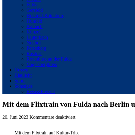
Fulda
Gersfeld
Hersfeld-Rotenburg
Hünfeld
Kalbach
Künzell
Lauterbach
Neuhof
Petersberg
Rasdorf
Rotenburg an der Fulda
Vogelsbergkreis
Hessen
Blaulicht
Sport
Sonstiges
Reise&Freizeit
Mit dem Flixtrain von Fulda nach Berlin 
für
20. Juni 2023
Kommentare deaktiviert
Mit
dem
Mit dem Flixtrain auf Kultur-Trip.
Flixtrain