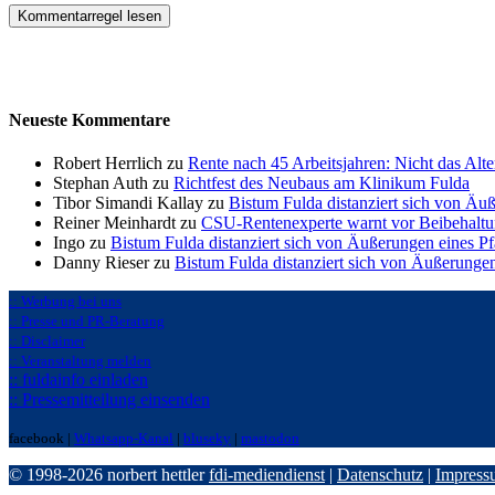
Kommentarregel lesen
Neueste Kommentare
Robert Herrlich zu
Rente nach 45 Arbeitsjahren: Nicht das Alte
Stephan Auth zu
Richtfest des Neubaus am Klinikum Fulda
Tibor Simandi Kallay zu
Bistum Fulda distanziert sich von Äu
Reiner Meinhardt zu
CSU-Rentenexperte warnt vor Beibehaltu
Ingo zu
Bistum Fulda distanziert sich von Äußerungen eines P
Danny Rieser zu
Bistum Fulda distanziert sich von Äußerunge
:: Werbung bei uns
:: Presse und PR-Beratung
:: Disclaimer
:: Veranstaltung melden
:: fuldainfo einladen
:: Pressemitteilung einsenden
facebook |
Whatsapp-Kanal
|
bluseky
|
mastodon
© 1998-2026 norbert hettler
fdi-mediendienst
|
Datenschutz
|
Impress