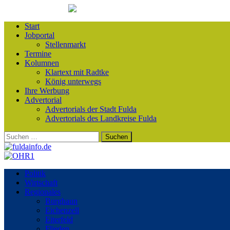
Start
Jobportal
Stellenmarkt
Termine
Kolumnen
Klartext mit Radtke
König unterwegs
Ihre Werbung
Advertorial
Advertorials der Stadt Fulda
Advertorials des Landkreise Fulda
Suchen
nach:
Politik
Wirtschaft
Regionales
Burghaun
Eichenzell
Eiterfeld
Flieden