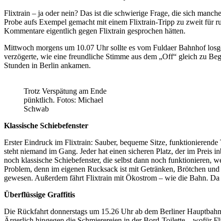
von
Flixtrain – ja oder nein? Das ist die schwierige Frage, die sich manc
Fulda
Probe aufs Exempel gemacht mit einem Flixtrain-Tripp zu zweit für 
nach
Kommentare eigentlich gegen Flixtrain gesprochen hätten.
Berlin
und
Mittwoch morgens um 10.07 Uhr sollte es vom Fuldaer Bahnhof losgehe
zurück
verzögerte, wie eine freundliche Stimme aus dem „Off“ gleich zu Beg
Stunden in Berlin ankamen.
Trotz Verspätung am Ende
pünktlich. Fotos: Michael
Schwab
Klassische Schiebefenster
Erster Eindruck im Flixtrain: Sauber, bequeme Sitze, funktionierend
steht niemand im Gang. Jeder hat einen sicheren Platz, der im Preis 
noch klassische Schiebefenster, die selbst dann noch funktionieren
Problem, denn im eigenen Rucksack ist mit Getränken, Brötchen und 
gewesen. Außerdem fährt Flixtrain mit Ökostrom – wie die Bahn. Da 
Überflüssige Graffitis
Die Rückfahrt donnerstags um 15.26 Uhr ab dem Berliner Hauptbahnho
Ärgerlich hingegen die Schmierereien in der Bord-Toilette – wofür Fl