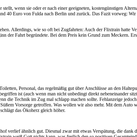
her stellt, wenn sie oder er nach einer geeigneten, kostengünstigen Alt
rund 40 Euro von Fulda nach Berlin und zurück. Das Fazit vorweg: Wir
n. Allerdings, wie so oft bei Zugfahrten: Auch der Flixtrain hatte V
inn der Fahrt begründete. Bei dem Preis kein Grund zum Meckern. Erst 
e Toiletten, Personal, das regelmäßig gut über Anschlüsse an den Halte
inbegriffen ist (auch wenn man nicht unbedingt direkt nebeneinander si
, wenn die Technik im Zug mal schlapp machen sollte. Fehlanzeige jed
Süßem Vorsorge getroffen. Was wollen wir also mehr. Mit dem Auto wäre
schlägt das Ökoherz gleich höher.
f verlief ähnlich gut. Diesmal zwar mit etwas Verspätung, die dank d
ixtrain weiß Gott nichts kann, was freilich den so positiven Gesamtei