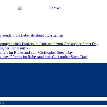
r, sondern die Lebensleistung muss zählen
ßerungen eines Pfarrers im Ruhestand zum Christopher Street Day
ng der Rente mit 63
farrers im Ruhestand zum Christopher Street Day
n eines Pfarrers im Ruhestand zum Christopher Street Day
um