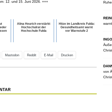
um: 12. und 15. Juni 2026. +++
Ruhes
REIN
warnt
ut
Alina Heurich verstärkt
Hitze im Landkreis Fulda:
Jeder
Hochschulrat der
Gesundheitsamt warnt
ossen
Hochschule Fulda
vor Warnstufe 2
ING
Äußer
Chris
Mastodon
Reddit
E-Mail
Drucken
DANN
von Ä
Chris
ENTAR