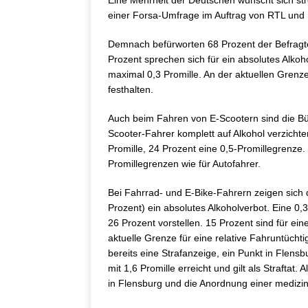
Eine Mehrheit der Deutschen wünscht sich st
einer Forsa-Umfrage im Auftrag von RTL und n
Demnach befürworten 68 Prozent der Befragt
Prozent sprechen sich für ein absolutes Alko
maximal 0,3 Promille. An der aktuellen Grenze
festhalten.
Auch beim Fahren von E-Scootern sind die Bür
Scooter-Fahrer komplett auf Alkohol verzicht
Promille, 24 Prozent eine 0,5-Promillegrenze.
Promillegrenzen wie für Autofahrer.
Bei Fahrrad- und E-Bike-Fahrern zeigen sich di
Prozent) ein absolutes Alkoholverbot. Eine 0,
26 Prozent vorstellen. 15 Prozent sind für ei
aktuelle Grenze für eine relative Fahruntüchti
bereits eine Strafanzeige, ein Punkt in Flensb
mit 1,6 Promille erreicht und gilt als Strafta
in Flensburg und die Anordnung einer mediz