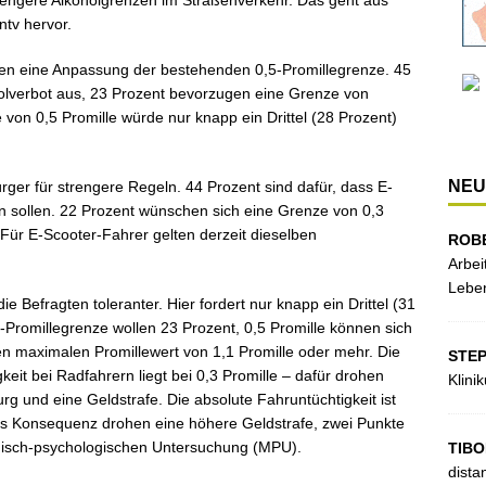
rengere Alkoholgrenzen im Straßenverkehr. Das geht aus
tv hervor.
en eine Anpassung der bestehenden 0,5-Promillegrenze. 45
holverbot aus, 23 Prozent bevorzugen eine Grenze von
 von 0,5 Promille würde nur knapp ein Drittel (28 Prozent)
NEU
ger für strengere Regeln. 44 Prozent sind dafür, dass E-
en sollen. 22 Prozent wünschen sich eine Grenze von 0,3
 Für E-Scooter-Fahrer gelten derzeit dieselben
ROB
Arbei
Leben
e Befragten toleranter. Hier fordert nur knapp ein Drittel (31
3-Promillegrenze wollen 23 Prozent, 0,5 Promille können sich
nen maximalen Promillewert von 1,1 Promille oder mehr. Die
STE
gkeit bei Radfahrern liegt bei 0,3 Promille – dafür drohen
Klini
urg und eine Geldstrafe. Die absolute Fahruntüchtigkeit ist
t. Als Konsequenz drohen eine höhere Geldstrafe, zwei Punkte
inisch-psychologischen Untersuchung (MPU).
TIBO
dista