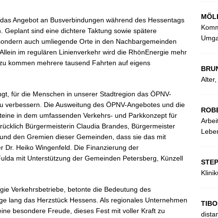
MÖL
n das Angebot an Busverbindungen während des Hessentags
Kommu
. Geplant sind eine dichtere Taktung sowie spätere
Umga
, sondern auch umliegende Orte in den Nachbargemeinden
Allein im regulären Linienverkehr wird die RhönEnergie mehr
inzu kommen mehrere tausend Fahrten auf eigens
BRU
Alter
ngt, für die Menschen in unserer Stadtregion das ÖPNV-
u verbessern. Die Ausweitung des ÖPNV-Angebotes und die
ROB
usteine in dem umfassenden Verkehrs- und Parkkonzept für
Arbei
rücklich Bürgermeisterin Claudia Brandes, Bürgermeister
Leben
 und den Gremien dieser Gemeinden, dass sie das mit
r Dr. Heiko Wingenfeld. Die Finanzierung der
Fulda mit Unterstützung der Gemeinden Petersberg, Künzell
STE
Klini
ie Verkehrsbetriebe, betonte die Bedeutung des
Tage lang das Herzstück Hessens. Als regionales Unternehmen
TIBO
 eine besondere Freude, dieses Fest mit voller Kraft zu
dista