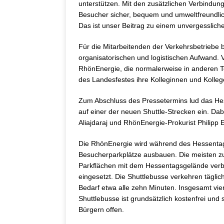
unterstützen. Mit den zusätzlichen Verbindun
Besucher sicher, bequem und umweltfreundl
Das ist unser Beitrag zu einem unvergesslich
Für die Mitarbeitenden der Verkehrsbetriebe 
organisatorischen und logistischen Aufwand. 
RhönEnergie, die normalerweise in anderen T
des Landesfestes ihre Kolleginnen und Kolleg
Zum Abschluss des Pressetermins lud das He
auf einer der neuen Shuttle-Strecken ein. Da
Aliajdaraj und RhönEnergie-Prokurist Philipp 
Die RhönEnergie wird während des Hessenta
Besucherparkplätze ausbauen. Die meisten zusä
Parkflächen mit dem Hessentagsgelände verb
eingesetzt. Die Shuttlebusse verkehren tägli
Bedarf etwa alle zehn Minuten. Insgesamt vier
Shuttlebusse ist grundsätzlich kostenfrei un
Bürgern offen.