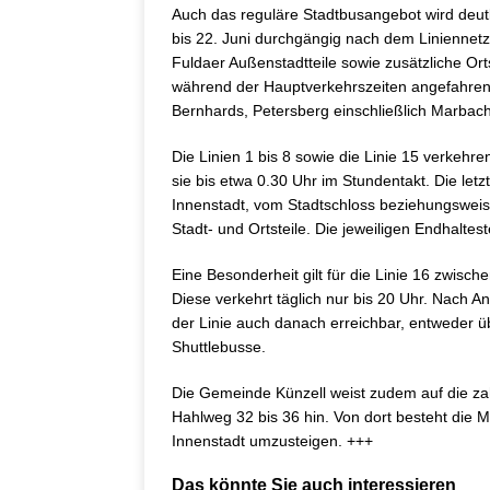
Auch das reguläre Stadtbusangebot wird deutl
bis 22. Juni durchgängig nach dem Liniennet
Fuldaer Außenstadtteile sowie zusätzliche O
während der Hauptverkehrszeiten angefahren
Bernhards, Petersberg einschließlich Marbach
Die Linien 1 bis 8 sowie die Linie 15 verkehr
sie bis etwa 0.30 Uhr im Stundentakt. Die let
Innenstadt, vom Stadtschloss beziehungswei
Stadt- und Ortsteile. Die jeweiligen Endhalte
Eine Besonderheit gilt für die Linie 16 zwis
Diese verkehrt täglich nur bis 20 Uhr. Nach A
der Linie auch danach erreichbar, entweder ü
Shuttlebusse.
Die Gemeinde Künzell weist zudem auf die z
Hahlweg 32 bis 36 hin. Von dort besteht die M
Innenstadt umzusteigen. +++
Das könnte Sie auch interessieren