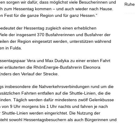
gen sorgen wir dafür, dass möglichst viele Besucherinnen und
Ruhes
ich zum Hessentag kommen – und auch wieder nach Hause.
en Fest für die ganze Region und für ganz Hessen.“
bedeutet der Hessentag zugleich einen erheblichen
Viele der insgesamt 370 Busfahrerinnen und Busfahrer der
eilen der Region eingesetzt werden, unterstützen während
en in Fulda.
ssentagspaar Vera und Max Dudyka zu einer ersten Fahrt
bei erläuterten die RhönEnergie-Busfahrerin Eleonora
Enders den Verlauf der Strecke.
gs insbesondere die Nahverkehrsverbindungen rund um die
tzlichen Fahrten entfallen auf die Shuttle-Linien, die die
inden. Täglich werden dafür mindestens zwölf Gelenkbusse
ch von 9 Uhr morgens bis 1 Uhr nachts und fahren je nach
 Shuttle-Linien werden eingerichtet. Die Nutzung der
d steht sowohl Hessentagsbesuchern als auch Bürgerinnen und