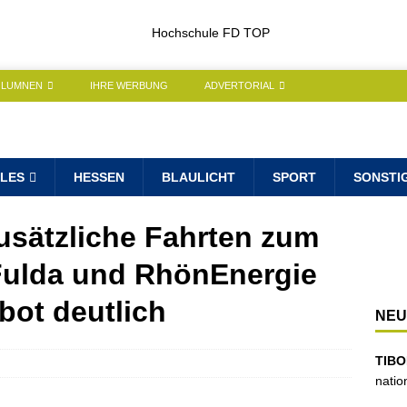
OLUMNEN
IHRE WERBUNG
ADVERTORIAL
LES
HESSEN
BLAULICHT
SPORT
SONSTI
usätzliche Fahrten zum
Fulda und RhönEnergie
bot deutlich
NEU
TIBO
natio