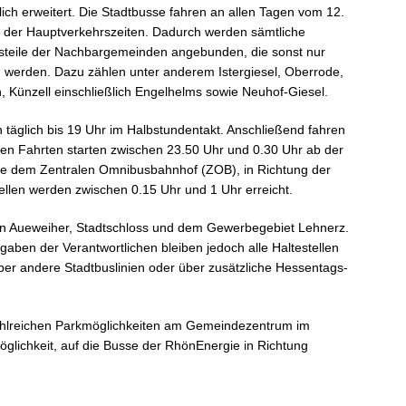
ich erweitert. Die Stadtbusse fahren an allen Tagen vom 12.
z der Hauptverkehrszeiten. Dadurch werden sämtliche
rtsteile der Nachbargemeinden angebunden, die sonst nur
 werden. Dazu zählen unter anderem Istergiesel, Oberrode,
, Künzell einschließlich Engelhelms sowie Neuhof-Giesel.
en täglich bis 19 Uhr im Halbstundentakt. Anschließend fahren
zten Fahrten starten zwischen 23.50 Uhr und 0.30 Uhr ab der
se dem Zentralen Omnibusbahnhof (ZOB), in Richtung der
stellen werden zwischen 0.15 Uhr und 1 Uhr erreicht.
chen Aueweiher, Stadtschloss und dem Gewerbegebiet Lehnerz.
ngaben der Verantwortlichen bleiben jedoch alle Haltestellen
ber andere Stadtbuslinien oder über zusätzliche Hessentags-
ahlreichen Parkmöglichkeiten am Gemeindezentrum im
öglichkeit, auf die Busse der RhönEnergie in Richtung