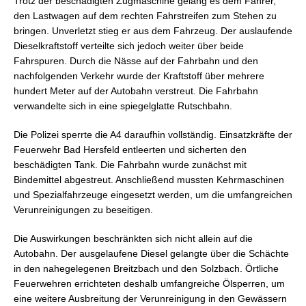
Trotz der beschädigten Zugmaschine gelang es dem Fahrer,
den Lastwagen auf dem rechten Fahrstreifen zum Stehen zu
bringen. Unverletzt stieg er aus dem Fahrzeug. Der auslaufende
Dieselkraftstoff verteilte sich jedoch weiter über beide
Fahrspuren. Durch die Nässe auf der Fahrbahn und den
nachfolgenden Verkehr wurde der Kraftstoff über mehrere
hundert Meter auf der Autobahn verstreut. Die Fahrbahn
verwandelte sich in eine spiegelglatte Rutschbahn.
Die Polizei sperrte die A4 daraufhin vollständig. Einsatzkräfte der
Feuerwehr Bad Hersfeld entleerten und sicherten den
beschädigten Tank. Die Fahrbahn wurde zunächst mit
Bindemittel abgestreut. Anschließend mussten Kehrmaschinen
und Spezialfahrzeuge eingesetzt werden, um die umfangreichen
Verunreinigungen zu beseitigen.
Die Auswirkungen beschränkten sich nicht allein auf die
Autobahn. Der ausgelaufene Diesel gelangte über die Schächte
in den nahegelegenen Breitzbach und den Solzbach. Örtliche
Feuerwehren errichteten deshalb umfangreiche Ölsperren, um
eine weitere Ausbreitung der Verunreinigung in den Gewässern