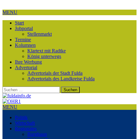
MENU
Start
Jobportal
Stellenmarkt
Termine
Kolumnen
Klartext mit Radtke
König unterwegs
Ihre Werbung
Advertorial
Advertorials der Stadt Fulda
Advertorials des Landkreise Fulda
Suchen
nach:
MENU
Politik
Wirtschaft
Regionales
Burghaun