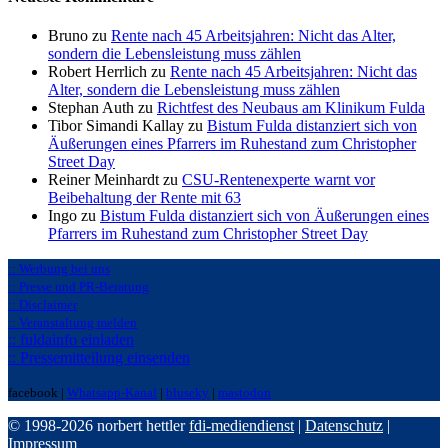
Bruno zu
Rente nach 45 Arbeitsjahren: Nicht das Alter,
sondern die Lebensleistung muss zählen
Robert Herrlich zu
Rente nach 45 Arbeitsjahren: Nicht das
Alter, sondern die Lebensleistung muss zählen
Stephan Auth zu
Richtfest des Neubaus am Klinikum Fulda
Tibor Simandi Kallay zu
Bistum Fulda distanziert sich von
Äußerungen eines Pfarrers im Ruhestand zum Christopher
Street Day
Reiner Meinhardt zu
CSU-Rentenexperte warnt vor
Beibehaltung der Rente mit 63
Ingo zu
Bistum Fulda distanziert sich von Äußerungen eines
Pfarrers im Ruhestand zum Christopher Street Day
:: Werbung bei uns
:: Presse und PR-Beratung
:: Disclaimer
:: Veranstaltung melden
:: fuldainfo einladen
:: Pressemitteilung einsenden
facebook |
Whatsapp-Kanal
|
bluseky
|
mastodon
© 1998-2026 norbert hettler
fdi-mediendienst
|
Datenschutz
|
Impressum