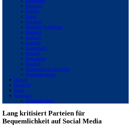
Eichenzell
Eiterfeld
Flieden
Fulda
Gersfeld
Hersfeld-Rotenburg
Hünfeld
Kalbach
Künzell
Lauterbach
Neuhof
Petersberg
Rasdorf
Rotenburg an der Fulda
Vogelsbergkreis
Hessen
Blaulicht
Sport
Sonstiges
Reise&Freizeit
Lang kritisiert Parteien für
Bequemlichkeit auf Social Media