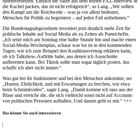
hineinversetzen. Einfach die Sätze aus dem letzten FAZ-Interview in
die Kachel packen, das ist nicht erfolgreich“, so Lang. „Wir sollten
den Kampf um die Reichweite – was ja vor allem bedeutet,
Menschen für Politik zu begeistern – auf jeden Fall aufnehmen.“
Die Bundestagsabgeordnete investiert jetzt deutlich mehr Zeit für
politische Inhalte auf Social Media als zu Zeiten als Parteichefin.
„Ich setze mich am Sonntag eine halbe Stunde hin und mache einen
Social-Media-Wochenplan, schaue was los ist in den kommenden
Tagen, wie ich zum Beispiel den Koalitionsvertrag erklären kann,
ob ich Talkshow-Auftritte habe, aus denen ich Ausschnitte
aufbereiten kann. Bei Tiktok sollte man sogar täglich posten, das
schaffe ich aber nicht immer.“
Was gut bei ihr funktioniere und bei den Menschen ankomme, sei
„Humor, Ehrlichkeit, und mit Erwartungen zu brechen, wie etwa
beim Schminkvideo“, sagte Lang. „Damit komme ich raus aus der
Blase und erreiche die, die sich vielleicht sonst nicht auf Accounts
von politischen Personen aufhalten. Und darum geht es mir.“ +++
Das könnte Sie auch interessieren