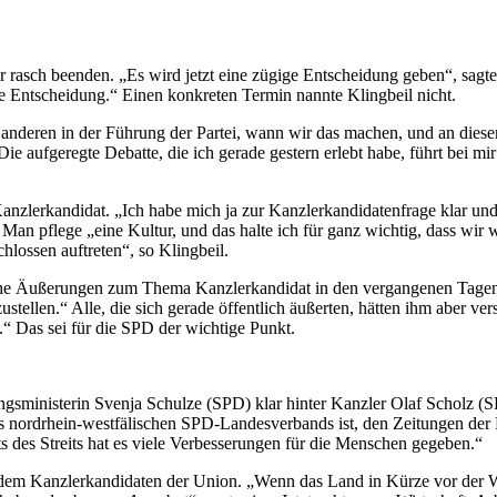
 rasch beenden. „Es wird jetzt eine zügige Entscheidung geben“, sag
ne Entscheidung.“ Einen konkreten Termin nannte Klingbeil nicht.
nderen in der Führung der Partei, wann wir das machen, und an diesen 
e aufgeregte Debatte, die ich gerade gestern erlebt habe, führt bei mir 
anzlerkandidat. „Ich habe mich ja zur Kanzlerkandidatenfrage klar und
Man pflege „eine Kultur, und das halte ich für ganz wichtig, dass wir wi
lossen auftreten“, so Klingbeil.
che Äußerungen zum Thema Kanzlerkandidat in den vergangenen Tagen. Sei
stellen.“ Alle, die sich gerade öffentlich äußerten, hätten ihm aber ve
“ Das sei für die SPD der wichtige Punkt.
sministerin Svenja Schulze (SPD) klar hinter Kanzler Olaf Scholz (SPD
des nordrhein-westfälischen SPD-Landesverbands ist, den Zeitungen der
eits des Streits hat es viele Verbesserungen für die Menschen gegeben.“
 dem Kanzlerkandidaten der Union. „Wenn das Land in Kürze vor der W