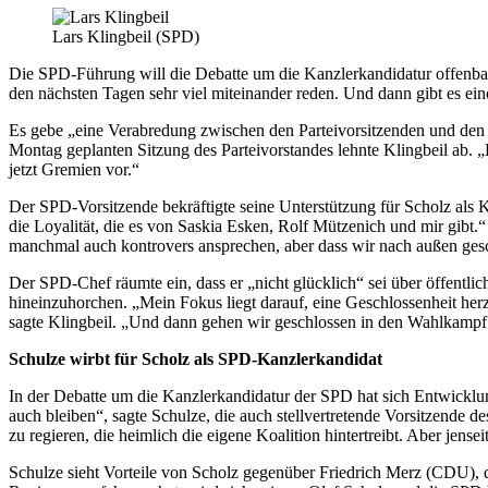
Lars Klingbeil (SPD)
Die SPD-Führung will die Debatte um die Kanzlerkandidatur offenbar
den nächsten Tagen sehr viel miteinander reden. Und dann gibt es ei
Es gebe „eine Verabredung zwischen den Parteivorsitzenden und den a
Montag geplanten Sitzung des Parteivorstandes lehnte Klingbeil ab. „Di
jetzt Gremien vor.“
Der SPD-Vorsitzende bekräftigte seine Unterstützung für Scholz als K
die Loyalität, die es von Saskia Esken, Rolf Mützenich und mir gibt.“ 
manchmal auch kontrovers ansprechen, aber dass wir nach außen gesch
Der SPD-Chef räumte ein, dass er „nicht glücklich“ sei über öffentli
hineinzuhorchen. „Mein Fokus liegt darauf, eine Geschlossenheit herzu
sagte Klingbeil. „Und dann gehen wir geschlossen in den Wahlkampf.
Schulze wirbt für Scholz als SPD-Kanzlerkandidat
In der Debatte um die Kanzlerkandidatur der SPD hat sich Entwicklung
auch bleiben“, sagte Schulze, die auch stellvertretende Vorsitzende 
zu regieren, die heimlich die eigene Koalition hintertreibt. Aber jens
Schulze sieht Vorteile von Scholz gegenüber Friedrich Merz (CDU),