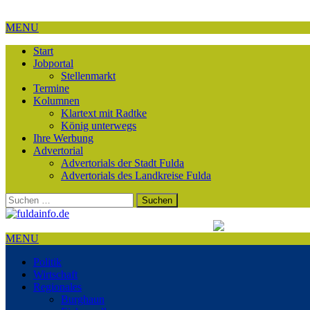
MENU
Start
Jobportal
Stellenmarkt
Termine
Kolumnen
Klartext mit Radtke
König unterwegs
Ihre Werbung
Advertorial
Advertorials der Stadt Fulda
Advertorials des Landkreise Fulda
Suchen
nach:
MENU
Politik
Wirtschaft
Regionales
Burghaun