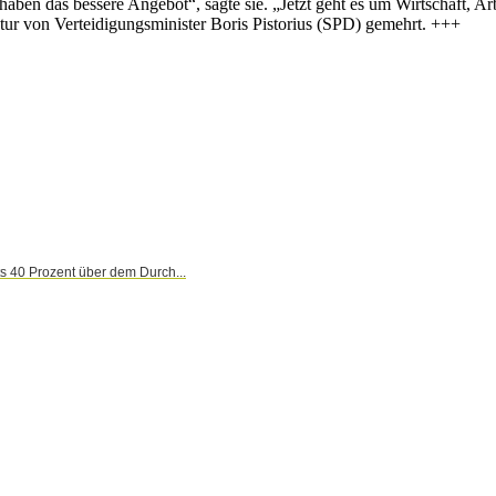
haben das bessere Angebot“, sagte sie. „Jetzt geht es um Wirtschaft, 
tur von Verteidigungsminister Boris Pistorius (SPD) gemehrt. +++
 40 Prozent über dem Durch...