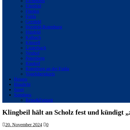
Eichenzell
Eiterfeld
Flieden
Fulda
Gersfeld
Hersfeld-Rotenburg
Hünfeld
Kalbach
Künzell
Lauterbach
Neuhof
Petersberg
Rasdorf
Rotenburg an der Fulda
Vogelsbergkreis
Hessen
Blaulicht
Sport
Sonstiges
Reise&Freizeit
Klingbeil hält an Scholz fest und kündigt 
20. November 2024
0