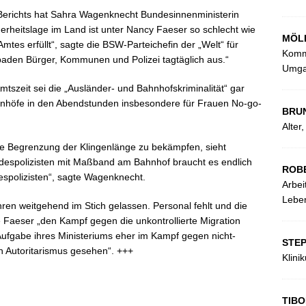
-Berichts hat Sahra Wagenknecht Bundesinnenministerin
cherheitslage im Land ist unter Nancy Faeser so schlecht wie
MÖL
Amtes erfüllt“, sagte die BSW-Parteichefin der „Welt“ für
Kommu
aden Bürger, Kommunen und Polizei tagtäglich aus.“
Umga
Amtszeit sei die „Ausländer- und Bahnhofskriminalität“ gar
 Bahnhöfe in den Abendstunden insbesondere für Frauen No-go-
BRU
Alter
e Begrenzung der Klingenlänge zu bekämpfen, sieht
despolizisten mit Maßband am Bahnhof braucht es endlich
ROB
espolizisten“, sagte Wagenknecht.
Arbei
Leben
ahren weitgehend im Stich gelassen. Personal fehlt und die
 Faeser „den Kampf gegen die unkontrollierte Migration
ufgabe ihres Ministeriums eher im Kampf gegen nicht-
STE
 Autoritarismus gesehen“. +++
Klini
TIBO