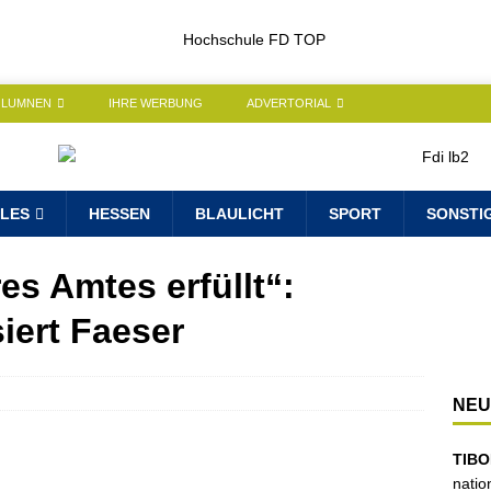
OLUMNEN
IHRE WERBUNG
ADVERTORIAL
LES
HESSEN
BLAULICHT
SPORT
SONSTI
es Amtes erfüllt“:
iert Faeser
NEU
TIBO
natio