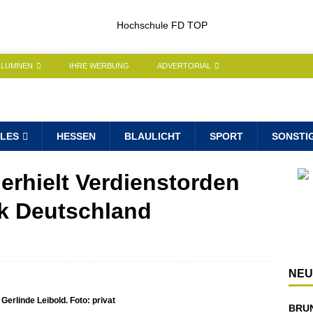
OLUMNEN
IHRE WERBUNG
ADVERTORIAL
LES
HESSEN
BLAULICHT
SPORT
SONSTI
 erhielt Verdienstorden
k Deutschland
NEU
erlinde Leibold. Foto: privat
BRU