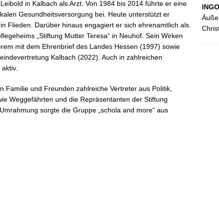
 Leibold in Kalbach als Arzt. Von 1984 bis 2014 führte er eine
ING
okalen Gesundheitsversorgung bei. Heute unterstützt er
Äußer
in Flieden. Darüber hinaus engagiert er sich ehrenamtlich als
Chris
flegeheims „Stiftung Mutter Teresa“ in Neuhof. Sein Wirken
derem mit dem Ehrenbrief des Landes Hessen (1997) sowie
eindevertretung Kalbach (2022). Auch in zahlreichen
aktiv.
 Familie und Freunden zahlreiche Vertreter aus Politik,
e Weggefährten und die Repräsentanten der Stiftung
e Umrahmung sorgte die Gruppe „schola and more“ aus