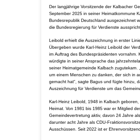
Der langjährige Vorsitzende der Kalbacher Ge
September 2025 in seiner Heimatkommune Kal
Bundesrepublik Deutschland ausgezeichnet wo
die Bundesregierung für Verdienste ausspric
Leibold erhielt die Auszeichnung in erster Lin
Übergeben wurde Karl-Heinz Leibold der Ver
im Auftrag des Bundespräsidenten vornahm. 
würdigte in seiner Ansprache das jahrzehnte
seiner Heimatgemeinde Kalbach zugutekam. „E
um einem Menschen zu danken, der sich in 
gemacht hat“, sagte Bagus und fügte hinzu, d
Auszeichnung für Verdienste um das Gemeinwo
Karl-Heinz Leibold, 1948 in Kalbach geboren,
Heimat. Von 1981 bis 1985 war er Mitglied d
Gemeindevertretung aktiv, davon 24 Jahre als
darunter acht Jahre als CDU-Fraktionsvorsitz
Ausschüssen. Seit 2022 ist er Ehrenvorsitze