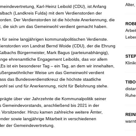
Alter
meindevertretung, Karl-Heinz Leibold (CDU), ist Anfang
bach (Landkreis Fulda) mit dem Verdienstorden der
rden. Der Verdienstorden ist die höchste Anerkennung, die
ROB
ht, die sich um das Gemeinwohl verdient gemacht haben.
Arbei
Leben
ie für seine langjährigen kommunalpolitischen Verdienste.
dienstorden von Landrat Bernd Woide (CDU), der die Ehrung
Kalbachs Bürgermeister, Mark Bagus (parteiunabhängig),
STE
lange ehrenamtliche Engagement Leibolds, das vor allem
Klini
s ist ein besonderer Tag – ein Tag, an dem wir innehalten,
außergewöhnlicher Weise um das Gemeinwohl verdient
ass das Bundesverdienstkreuz die höchste staatliche
TIBO
hl sei und für Anerkennung, nicht für Belohnung stehe.
dista
Ruhes
 prägte über vier Jahrzehnte die Kommunalpolitik seiner
es Gemeindevorstands, anschließend bis 2021 in der
 Vorsitzender. Hinzu kamen zahlreiche weitere Ämter,
REIN
ender sowie langjährige Mitarbeit in verschiedenen
warnt
nder der Gemeindevertretung.