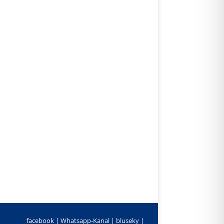
facebook |
Whatsapp-Kanal
|
bluseky
|