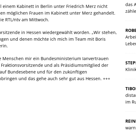
das A
l einem Kabinett in Berlin unter Friedrich Merz nicht
zähl
gen möglichen Frauen im Kabinett unter Merz gehandelt.
sie RTL/ntv am Mittwoch.
ROBE
svorsitzende in Hessen wiedergewählt worden. „Wir stehen,
Arbei
ungen und denen möchte ich mich im Team mit Boris
Lebe
erin.
ele Menschen mir ein Bundesministerium Ianvertrauen
STE
e Fraktionsvorsitzende und als Präsidiumsmitglied der
Klin
 auf Bundesebene und für den zukünftigen
inbringen und das gehe auch sehr gut aus Hessen. +++
TIBO
dista
im R
REIN
warnt