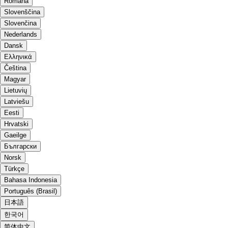
Română
Slovenščina
Slovenčina
Nederlands
Dansk
Ελληνικά
Čeština
Magyar
Lietuvių
Latviešu
Eesti
Hrvatski
Gaeilge
Български
Norsk
Türkçe
Bahasa Indonesia
Português (Brasil)
日本語
한국어
简体中文