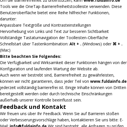
Um die Barrierefreiheit zu unterstützen, kann
www.fuldainfo.de
Tools wie die OneTap-Barrierefreiheitstoolleiste verwenden. Diese
Benutzeroberfläche bietet eine Reihe hilfreicher Funktionen,
darunter:
Anpassbare Textgröße und Kontrasteinstellungen
Hervorhebung von Links und Text zur besseren Sichtbarkeit
Vollständige Tastaturnavigation der Toolleisten-Oberfläche
Schnellstart über Tastenkombination:
Alt + .
(Windows) oder
⌘ + .
(Mac)
Bitte beachten Sie Folgendes:
Die Verfügbarkeit und Wirksamkeit dieser Funktionen hängen von der
Konfiguration und laufenden Wartung der Website ab.
Auch wenn wir bestrebt sind, Barrierefreiheit zu gewährleisten,
können wir nicht garantieren, dass jeder Teil von
www.fuldainfo.de
jederzeit vollständig barrierefrei ist. Einige Inhalte können von Dritten
bereitgestellt werden oder durch technische Einschränkungen
außerhalb unserer Kontrolle beeinflusst sein.
Feedback und Kontakt
Wir freuen uns über Ihr Feedback. Wenn Sie auf Barrieren stoßen
oder Verbesserungsvorschläge haben, kontaktieren Sie uns bitte: E-
Mail:
info@fuldainfo.de
Wir sind bestrebt, alle Anfragen zu prüfen